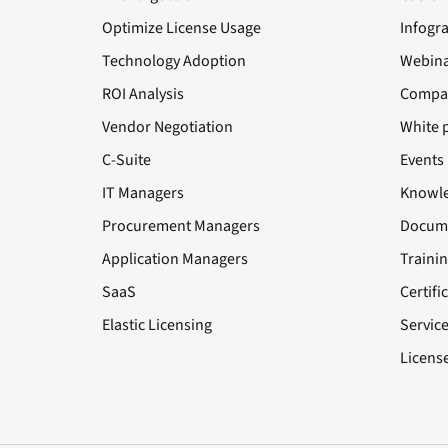
Optimize License Usage
Infogr
Technology Adoption
Webina
ROI Analysis
Compa
Vendor Negotiation
White 
C-Suite
Events
IT Managers
Knowle
Procurement Managers
Docume
Application Managers
Traini
SaaS
Certifi
Elastic Licensing
Servic
License