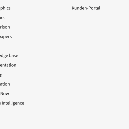
aphics
Kunden-Portal
rs
rison
papers
dge base
ntation
ng
cation
eNow
 Intelligence