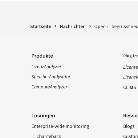
Startseite
Nachrichten
Open iT begrüsst ne
Produkte
Plug-in
LizenzAnalyzer
License
SpeicherAnalysator
Lizenz
ComputeAnalyzer
CLIMS
Lösungen
Resso
Enterprise-wide monitoring
Blogs
IT Chargeback
Custom