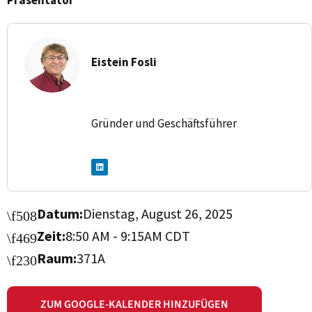
Eistein Fosli
Gründer und Geschäftsführer
L
i
n
k
e
d
i
Datum:
Dienstag, August 26, 2025
n
Zeit:
8:50 AM - 9:15AM CDT
Raum:
371A
ZUM GOOGLE-KALENDER HINZUFÜGEN