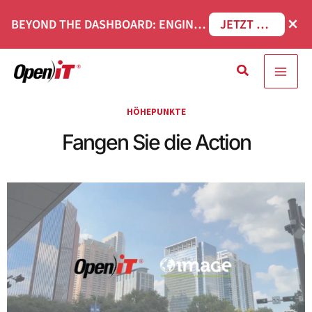
Zum
×
BEYOND THE DASHBOARD: ENGINEERING SOFTWARE IN SERVICENOW WEBINAR
JETZT REGISTRIEREN
Inhalt
springen
Suche
HÖHEPUNKTE
Fangen Sie die Action