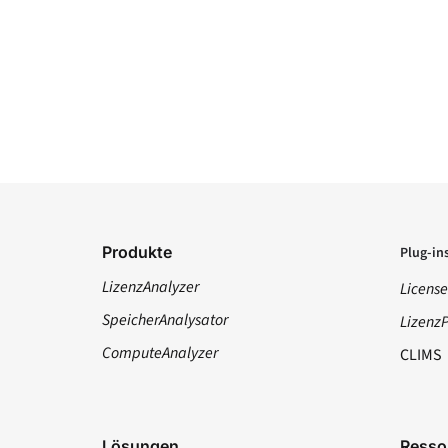
Produkte
Plug-in
LizenzAnalyzer
License
SpeicherAnalysator
Lizenz
ComputeAnalyzer
CLIMS
Lösungen
Resso