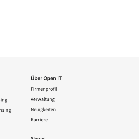
Über Open iT
Firmenprofil
Verwaltung
sing
Neuigkeiten
nsing
Karriere
LinkedIn
YouTube
Facebook
X
Glossar