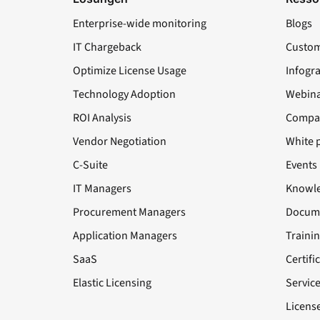
Enterprise-wide monitoring
Blogs
IT Chargeback
Custom
Optimize License Usage
Infogr
Technology Adoption
Webina
ROI Analysis
Compa
Vendor Negotiation
White 
C-Suite
Events
IT Managers
Knowle
Procurement Managers
Docume
Application Managers
Traini
SaaS
Certifi
Elastic Licensing
Servic
License