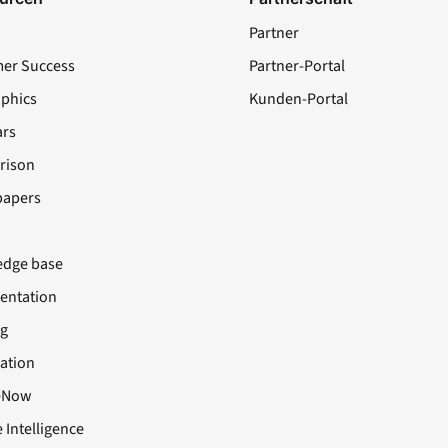
Partner
er Success
Partner-Portal
aphics
Kunden-Portal
rs
rison
papers
dge base
ntation
ng
cation
eNow
 Intelligence