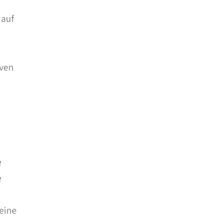
 auf
iven
e
e
eine