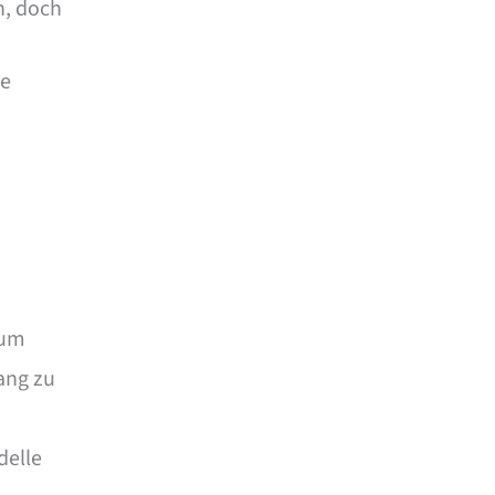
n, doch
ie
 um
ang zu
delle