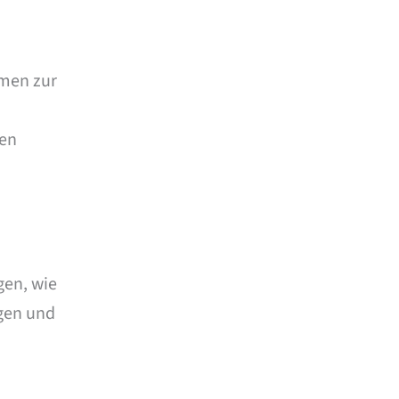
smen zur
zen
gen, wie
ngen und