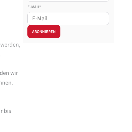
E-MAIL*
 werden,
.
den wir
nnen.
r bis