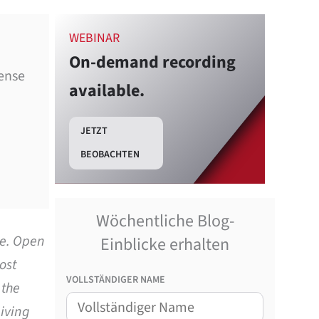
WEBINAR
On-demand recording
cense
available.
JETZT
BEOBACHTEN
Wöchentliche Blog-
ve. Open
Einblicke erhalten
ost
VOLLSTÄNDIGER NAME
 the
giving