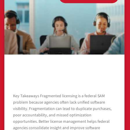
A Federal Software Asset Management
Problem: Fragmented Licensing in US
Federal Agencies
Key Takeaways Fragmented licensing is a federal SAM
problem because agencies often lack unified software
visibility. Fragmentation can lead to duplicate purchases,
poor accountability, and missed optimization
opportunities. Better license management helps federal
agencies consolidate insight and improve software