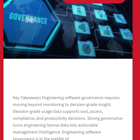
Engineering Software Governance: Moving
from Monitoring to Decision-Grade Insight
Key Takeaways Engineering software governance requires
moving beyond monitoring to decision-grade insight.
Decision-grade usage data supports cost, access,
compliance, and productivity decisions. Strong governance
turns engineering license data into actionable
management intelligence. Engineering software
governance is in the middle of