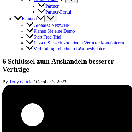
Partner
Partner-Portal
Kontakt
Globales Netzwerk
Planen Sie eine Demo
Start Free Trial
Lassen Sie sich von einem Vertreter kontaktieren
Verbindung mit einem Lösungsberater
6 Schlüssel zum Aushandeln besserer
Verträge
By
Tony Garcia
/
October 3, 2023