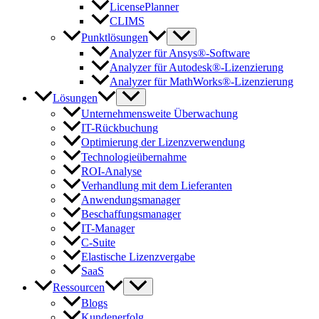
LicensePlanner
CLIMS
Punktlösungen
Analyzer für Ansys®-Software
Analyzer für Autodesk®-Lizenzierung
Analyzer für MathWorks®-Lizenzierung
Lösungen
Unternehmensweite Überwachung
IT-Rückbuchung
Optimierung der Lizenzverwendung
Technologieübernahme
ROI-Analyse
Verhandlung mit dem Lieferanten
Anwendungsmanager
Beschaffungsmanager
IT-Manager
C-Suite
Elastische Lizenzvergabe
SaaS
Ressourcen
Blogs
Kundenerfolg