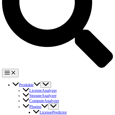
Produkte
LicenseAnalyzer
StorageAnalyzer
ComputeAnalyzer
Plugins
LicensePredictor