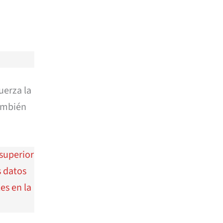
uerza la
también
superior
s datos
es en la