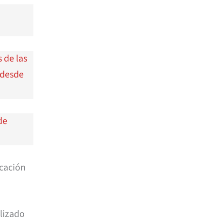
 de las
 desde
de
icación
ilizado