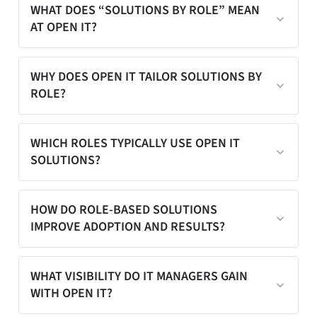
WHAT DOES “SOLUTIONS BY ROLE” MEAN
AT OPEN IT?
“Solutions by Role” means Open iT
WHY DOES OPEN IT TAILOR SOLUTIONS BY
ROLE?
provides role-specific dashboards,
reports, and insights tailored to the
objectives of different stakeholders
Different stakeholders require different
WHICH ROLES TYPICALLY USE OPEN IT
across the enterprise.
SOLUTIONS?
levels of insight. Open iT tailors views by
role to ensure relevance, clarity, and
faster decision-making, improving
Open iT is used by IT managers, Software
HOW DO ROLE-BASED SOLUTIONS
adoption and impact.
IMPROVE ADOPTION AND RESULTS?
Asset Managers (SAM), license
administrators, engineering managers,
operations teams, procurement, finance,
Role-based solutions reduce information
WHAT VISIBILITY DO IT MANAGERS GAIN
compliance teams, and executive
WITH OPEN IT?
overload by delivering focused,
leadership.
actionable insights aligned with each