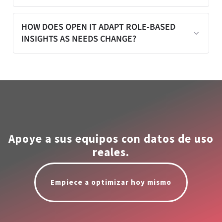
engineering, finance, procurement, and
compliance teams.
Shared metrics and standardized
HOW DOES OPEN IT ADAPT ROLE-BASED
INSIGHTS AS NEEDS CHANGE?
reporting reduce conflicting
interpretations and align stakeholders
around consistent data.
Open iT provides configurable
dashboards and reports that evolve with
organizational priorities and structure.
Apoye a sus equipos con datos de uso
reales.
Empiece a optimizar hoy mismo