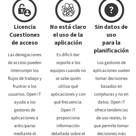
Licencia
No está claro
Sin datos de
Cuestiones
el uso de la
uso
de acceso
aplicación
para la
planificación
Las denegaciones
Es difícil dar
de acceso pueden
soporte a los
Los gestores de
interrumpir los
equipos cuando no
aplicaciones suelen
flujos de trabajo y
se sabe quién
tomar decisiones
frustrar a los
utiliza qué
basadas en
usuarios. Open iT
aplicaciones y con
conjeturas y no en
ayuda a los
qué frecuencia.
datos. Open iT
gestores de
Open iT
ofrece tendencias
aplicaciones a
proporciona
de uso reales, lo
anticiparse
información
que permite tomar
mediante el
detallada sobre el
decisiones más