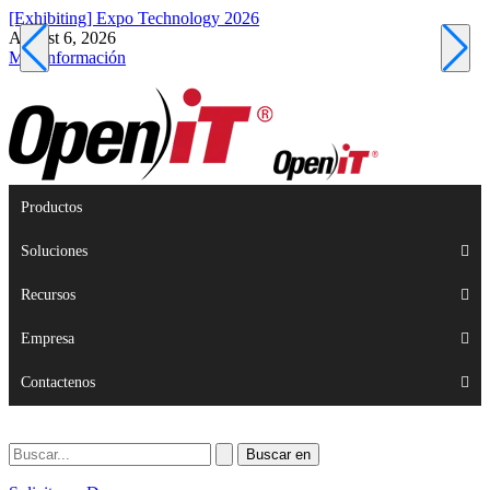
[Exhibiting] Expo Technology 2026
[
August 6, 2026
A
Más información
M
Productos
Soluciones
Recursos
Empresa
Contactenos