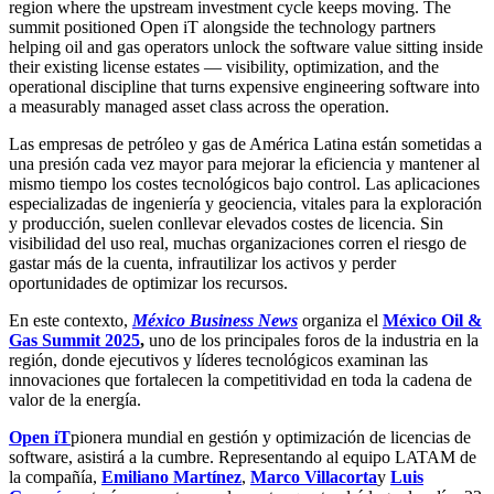
region where the upstream investment cycle keeps moving. The
summit positioned Open iT alongside the technology partners
helping oil and gas operators unlock the software value sitting inside
their existing license estates — visibility, optimization, and the
operational discipline that turns expensive engineering software into
a measurably managed asset class across the operation.
Las empresas de petróleo y gas de América Latina están sometidas a
una presión cada vez mayor para mejorar la eficiencia y mantener al
mismo tiempo los costes tecnológicos bajo control. Las aplicaciones
especializadas de ingeniería y geociencia, vitales para la exploración
y producción, suelen conllevar elevados costes de licencia. Sin
visibilidad del uso real, muchas organizaciones corren el riesgo de
gastar más de la cuenta, infrautilizar los activos y perder
oportunidades de optimizar los recursos.
En este contexto,
México Business News
organiza el
México Oil &
Gas Summit 2025
,
uno de los principales foros de la industria en la
región, donde ejecutivos y líderes tecnológicos examinan las
innovaciones que fortalecen la competitividad en toda la cadena de
valor de la energía.
Open iT
pionera mundial en gestión y optimización de licencias de
software, asistirá a la cumbre. Representando al equipo LATAM de
la compañía,
Emiliano Martínez
,
Marco Villacorta
y
Luis