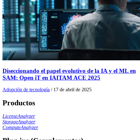
Diseccionando el papel evolutivo de la IA y el ML en
SAM: Open iT en IAITAM ACE 2025
Adopción de tecnología
/
17 de abril de 2025
Productos
LicenseAnalyzer
StorageAnalyzer
ComputeAnalyzer