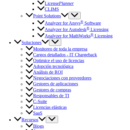
License
Planner
CLIMS
Point Solutions
®
Analyzer for Ansys
Software
®
Analyzer for Autodesk
Licensing
®
Analyzer for MathWorks
Licensing
Soluciones
Monitoreo de toda la empresa
Cargos detallados - IT Chargeback
Optimice el uso de licencias
Adopción tecnológica
Análisis de ROI
Negociaciones con proveedores
Gestores de aplicaciones
Gestores de compras
Responsables de TI
C-Suite
Licencias elásticas
SaaS
Recursos
Blogs