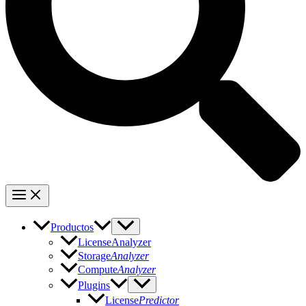
Productos
LicenseAnalyzer
Storage
Analyzer
Compute
Analyzer
Plugins
License
Predictor