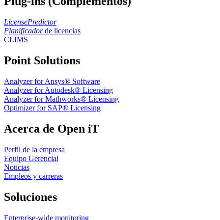
Plug-ins (Complementos)
LicensePredictor
Planificador
de licencias
CLIMS
Point Solutions
Analyzer for Ansys® Software
Analyzer for Autodesk® Licensing
Analyzer for Mathworks® Licensing
Optimizer for SAP® Licensing
Acerca de Open iT
Perfil de la empresa
Equipo Gerencial
Noticias
Empleos y carreras
Soluciones
Enterprise-wide monitoring