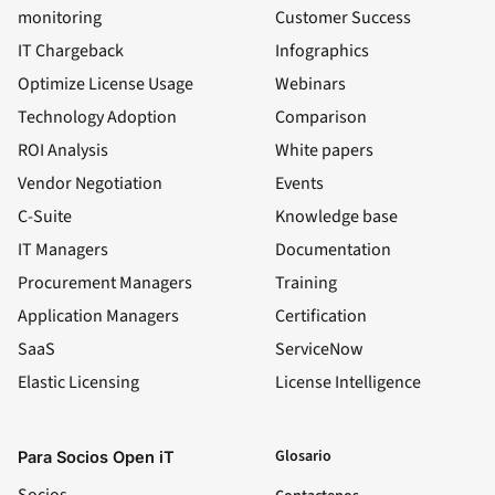
monitoring
Customer Success
IT Chargeback
Infographics
Optimize License Usage
Webinars
Technology Adoption
Comparison
ROI Analysis
White papers
Vendor Negotiation
Events
C-Suite
Knowledge base
IT Managers
Documentation
Procurement Managers
Training
Application Managers
Certification
SaaS
ServiceNow
Elastic Licensing
License Intelligence
LinkedIn
YouTube
Facebook
X
Glosario
Para Socios Open iT