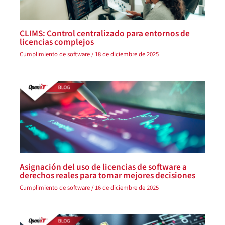
CLIMS: Control centralizado para entornos de
licencias complejos
Cumplimiento de software
/
18 de diciembre de 2025
Asignación del uso de licencias de software a
derechos reales para tomar mejores decisiones
Cumplimiento de software
/
16 de diciembre de 2025