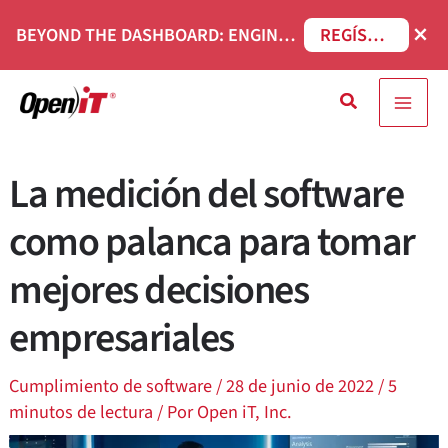
Ir
×
BEYOND THE DASHBOARD: ENGINEERING SOFTWARE IN SERVICENOW WEBINAR
REGÍSTRESE AHORA
al
contenido
Buscar
en
La medición del software
como palanca para tomar
mejores decisiones
empresariales
Cumplimiento de software
/
28 de junio de 2022
/
5
minutos de lectura
/ Por
Open iT, Inc.