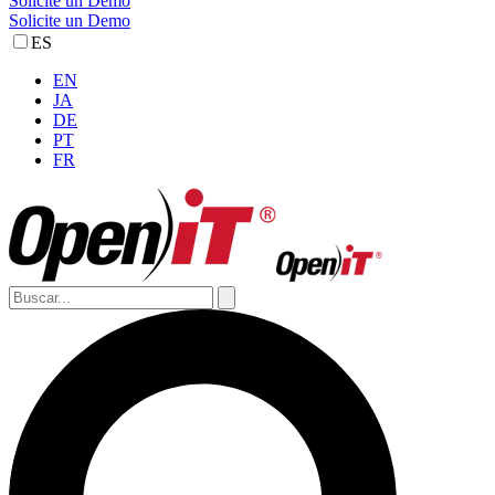
Solicite un Demo
Solicite un Demo
ES
EN
JA
DE
PT
FR