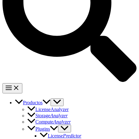
Productos
LicenseAnalyzer
Storage
Analyzer
Compute
Analyzer
Plugins
License
Predictor