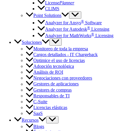
License
Planner
CLIMS
Point Solutions
®
Analyzer for Ansys
Software
®
Analyzer for Autodesk
Licensing
®
Analyzer for MathWorks
Licensing
Soluciones
Monitoreo de toda la empresa
Cargos detallados - IT Chargeback
Optimice el uso de licencias
Adopción tecnológica
Análisis de ROI
Negociaciones con proveedores
Gestores de aplicaciones
Gestores de compras
Responsables de TI
C-Suite
Licencias elásticas
SaaS
Recursos
Blogs