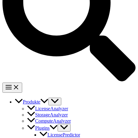
Produkte
LicenseAnalyzer
StorageAnalyzer
ComputeAnalyzer
Plugins
LicensePredictor