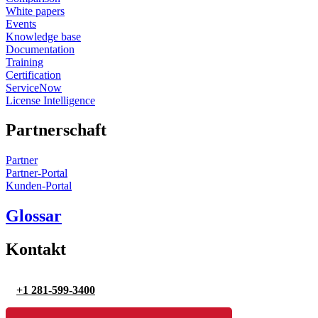
White papers
Events
Knowledge base
Documentation
Training
Certification
ServiceNow
License Intelligence
Partnerschaft
Partner
Partner-Portal
Kunden-Portal
Glossar
Kontakt
+1 281-599-3400