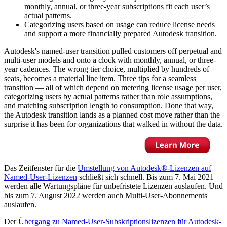
monthly, annual, or three-year subscriptions fit each user’s
actual patterns.
Categorizing users based on usage can reduce license needs
and support a more financially prepared Autodesk transition.
Autodesk's named-user transition pulled customers off perpetual and
multi-user models and onto a clock with monthly, annual, or three-
year cadences. The wrong tier choice, multiplied by hundreds of
seats, becomes a material line item. Three tips for a seamless
transition — all of which depend on metering license usage per user,
categorizing users by actual patterns rather than role assumptions,
and matching subscription length to consumption. Done that way,
the Autodesk transition lands as a planned cost move rather than the
surprise it has been for organizations that walked in without the data.
Das Zeitfenster für die
Umstellung von Autodesk®-Lizenzen auf
Named-User-Lizenzen
schließt sich schnell. Bis zum 7. Mai 2021
werden alle Wartungspläne für unbefristete Lizenzen auslaufen. Und
bis zum 7. August 2022 werden auch Multi-User-Abonnements
auslaufen.
Der
Übergang zu Named-User-Subskriptionslizenzen für Autodesk-