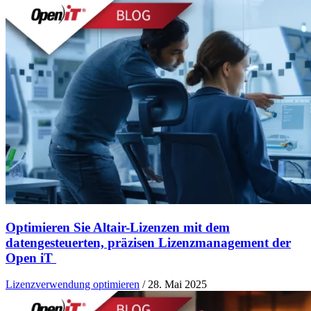
Optimieren Sie Altair-Lizenzen mit dem
datengesteuerten, präzisen Lizenzmanagement der
Open iT
Lizenzverwendung optimieren
/
28. Mai 2025