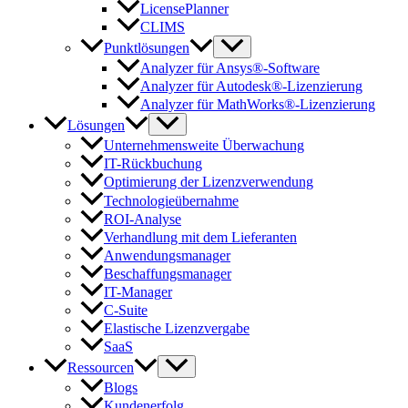
LicensePlanner
CLIMS
Punktlösungen
Analyzer für Ansys®-Software
Analyzer für Autodesk®-Lizenzierung
Analyzer für MathWorks®-Lizenzierung
Lösungen
Unternehmensweite Überwachung
IT-Rückbuchung
Optimierung der Lizenzverwendung
Technologieübernahme
ROI-Analyse
Verhandlung mit dem Lieferanten
Anwendungsmanager
Beschaffungsmanager
IT-Manager
C-Suite
Elastische Lizenzvergabe
SaaS
Ressourcen
Blogs
Kundenerfolg