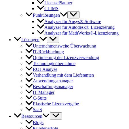
LicensePlanner
CLIMS
Punktlösungen
Analyzer für Ansys®-Software
Analyzer für Autodesk®-Lizenzierung
Analyzer für MathWorks®-Lizenzierung
Lösungen
Unternehmensweite Überwachung
IT-Rückbuchung
Optimierung der Lizenzverwendung
Technologieübernahme
ROI-Analyse
Verhandlung mit dem Lieferanten
Anwendungsmanager
Beschaffungsmanager
IT-Manager
C-Suite
Elastische Lizenzvergabe
SaaS
Ressourcen
Blogs
Kundenerfolg