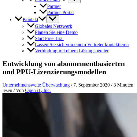
Partner
Partner-Portal
Kontakt
Globales Netzwerk
Planen Sie eine Demo
Start Free Trial
Lassen Sie sich von einem Vertreter kontaktieren
Verbindung mit einem Lösungsberater
Entwicklung von abonnementbasierten
und PPU-Lizenzierungsmodellen
Unternehmensweite Überwachung
/
7. September 2020
/
3 Minuten
lesen
/ Von
Open iT, Inc.