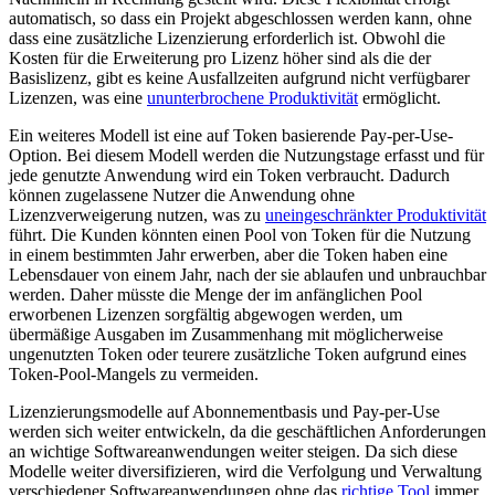
automatisch, so dass ein Projekt abgeschlossen werden kann, ohne
dass eine zusätzliche Lizenzierung erforderlich ist. Obwohl die
Kosten für die Erweiterung pro Lizenz höher sind als die der
Basislizenz, gibt es keine Ausfallzeiten aufgrund nicht verfügbarer
Lizenzen, was eine
ununterbrochene Produktivität
ermöglicht.
Ein weiteres Modell ist eine auf Token basierende Pay-per-Use-
Option. Bei diesem Modell werden die Nutzungstage erfasst und für
jede genutzte Anwendung wird ein Token verbraucht. Dadurch
können zugelassene Nutzer die Anwendung ohne
Lizenzverweigerung nutzen, was zu
uneingeschränkter Produktivität
führt. Die Kunden könnten einen Pool von Token für die Nutzung
in einem bestimmten Jahr erwerben, aber die Token haben eine
Lebensdauer von einem Jahr, nach der sie ablaufen und unbrauchbar
werden. Daher müsste die Menge der im anfänglichen Pool
erworbenen Lizenzen sorgfältig abgewogen werden, um
übermäßige Ausgaben im Zusammenhang mit möglicherweise
ungenutzten Token oder teurere zusätzliche Token aufgrund eines
Token-Pool-Mangels zu vermeiden.
Lizenzierungsmodelle auf Abonnementbasis und Pay-per-Use
werden sich weiter entwickeln, da die geschäftlichen Anforderungen
an wichtige Softwareanwendungen weiter steigen. Da sich diese
Modelle weiter diversifizieren, wird die Verfolgung und Verwaltung
verschiedener Softwareanwendungen ohne das
richtige Tool
immer