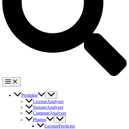
Produkte
LicenseAnalyzer
StorageAnalyzer
ComputeAnalyzer
Plugins
LicensePredictor