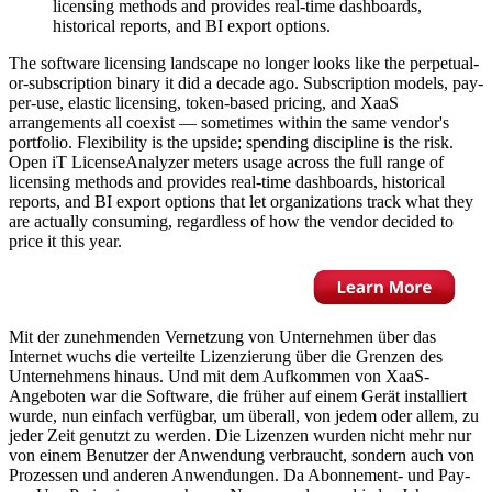
licensing methods and provides real-time dashboards,
historical reports, and BI export options.
The software licensing landscape no longer looks like the perpetual-
or-subscription binary it did a decade ago. Subscription models, pay-
per-use, elastic licensing, token-based pricing, and XaaS
arrangements all coexist — sometimes within the same vendor's
portfolio. Flexibility is the upside; spending discipline is the risk.
Open iT LicenseAnalyzer meters usage across the full range of
licensing methods and provides real-time dashboards, historical
reports, and BI export options that let organizations track what they
are actually consuming, regardless of how the vendor decided to
price it this year.
Mit der zunehmenden Vernetzung von Unternehmen über das
Internet wuchs die verteilte Lizenzierung über die Grenzen des
Unternehmens hinaus. Und mit dem Aufkommen von XaaS-
Angeboten war die Software, die früher auf einem Gerät installiert
wurde, nun einfach verfügbar, um überall, von jedem oder allem, zu
jeder Zeit genutzt zu werden. Die Lizenzen wurden nicht mehr nur
von einem Benutzer der Anwendung verbraucht, sondern auch von
Prozessen und anderen Anwendungen. Da Abonnement- und Pay-