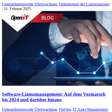
Unternehmensweite Überwachung
,
Optimierung der Lizenznutzung
/
11. Februar 2025
Software-Lizenzmanagement: Auf dem Vormarsch
bis 2024 und darüber hinaus
Unternehmensweite Überwachung
,
FinOps
,
IT Asset Management
,