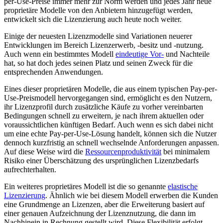
per-Use-Preise immer mehr zur Norm werden und jedes Jahr neue
proprietäre Modelle von den Anbietern hinzugefügt werden,
entwickelt sich die Lizenzierung auch heute noch weiter.
Einige der neuesten Lizenzmodelle sind Variationen neuerer
Entwicklungen im Bereich Lizenzerwerb, -besitz und -nutzung.
Auch wenn ein bestimmtes Modell
eindeutige Vor-
und Nachteile
hat, so hat doch jedes seinen Platz und seinen Zweck für die
entsprechenden Anwendungen.
Eines dieser proprietären Modelle, die aus einem typischen Pay-per-
Use-Preismodell hervorgegangen sind, ermöglicht es den Nutzern,
ihr Lizenzprofil durch zusätzliche Käufe zu vorher vereinbarten
Bedingungen schnell zu erweitern, je nach ihrem aktuellen oder
voraussichtlichen künftigen Bedarf. Auch wenn es sich dabei nicht
um eine echte Pay-per-Use-Lösung handelt, können sich die Nutzer
dennoch kurzfristig an schnell wechselnde Anforderungen anpassen.
Auf diese Weise wird die
Ressourcenproduktivität
bei minimalem
Risiko einer Überschätzung des ursprünglichen Lizenzbedarfs
aufrechterhalten.
Ein weiteres proprietäres Modell ist die so genannte
elastische
Lizenzierung
. Ähnlich wie bei diesem Modell erwerben die Kunden
eine Grundmenge an Lizenzen, aber die Erweiterung basiert auf
einer genauen Aufzeichnung der Lizenznutzung, die dann im
Nachhinein in Rechnung gestellt wird. Diese Flexibilität erfolgt