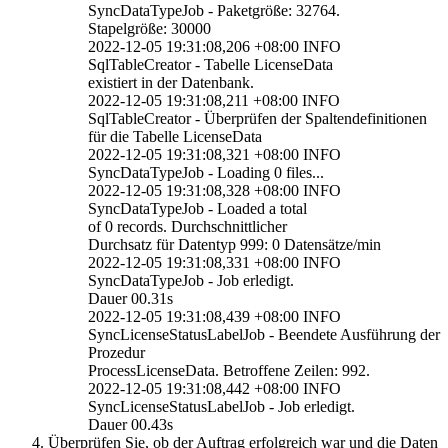
SyncDataTypeJob - Paketgröße: 32764.
Stapelgröße: 30000
2022-12-05 19:31:08,206 +08:00 INFO
SqlTableCreator - Tabelle LicenseData
existiert in der Datenbank.
2022-12-05 19:31:08,211 +08:00 INFO
SqlTableCreator - Überprüfen der Spaltendefinitionen
für die Tabelle LicenseData
2022-12-05 19:31:08,321 +08:00 INFO
SyncDataTypeJob - Loading 0 files...
2022-12-05 19:31:08,328 +08:00 INFO
SyncDataTypeJob - Loaded a total
of 0 records. Durchschnittlicher
Durchsatz für Datentyp 999: 0 Datensätze/min
2022-12-05 19:31:08,331 +08:00 INFO
SyncDataTypeJob - Job erledigt.
Dauer 00.31s
2022-12-05 19:31:08,439 +08:00 INFO
SyncLicenseStatusLabelJob - Beendete Ausführung der
Prozedur
ProcessLicenseData. Betroffene Zeilen: 992.
2022-12-05 19:31:08,442 +08:00 INFO
SyncLicenseStatusLabelJob - Job erledigt.
Dauer 00.43s
Überprüfen Sie, ob der Auftrag erfolgreich war und die Daten