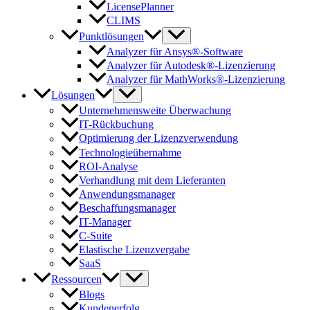
LicensePlanner
CLIMS
Punktlösungen
Analyzer für Ansys®-Software
Analyzer für Autodesk®-Lizenzierung
Analyzer für MathWorks®-Lizenzierung
Lösungen
Unternehmensweite Überwachung
IT-Rückbuchung
Optimierung der Lizenzverwendung
Technologieübernahme
ROI-Analyse
Verhandlung mit dem Lieferanten
Anwendungsmanager
Beschaffungsmanager
IT-Manager
C-Suite
Elastische Lizenzvergabe
SaaS
Ressourcen
Blogs
Kundenerfolg