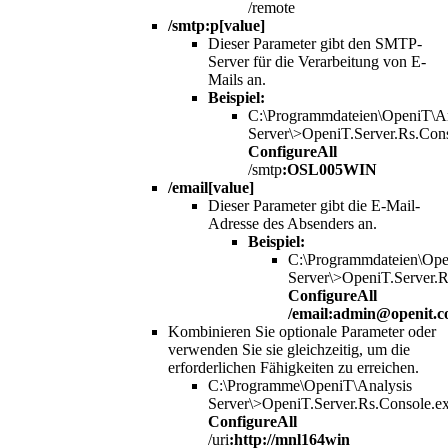
/remote
/smtp:p[value]
Dieser Parameter gibt den SMTP-
Server für die Verarbeitung von E-
Mails an.
Beispiel:
C:\Programmdateien\OpeniT\An
Server\>OpeniT.Server.Rs.Con
ConfigureAll
/smtp
:OSL005WIN
/email[value]
Dieser Parameter gibt die E-Mail-
Adresse des Absenders an.
Beispiel:
C:\Programmdateien\Ope
Server\>OpeniT.Server.R
ConfigureAll
/email:admin@openit.
Kombinieren Sie optionale Parameter oder
verwenden Sie sie gleichzeitig, um die
erforderlichen Fähigkeiten zu erreichen.
C:\Programme\OpeniT\Analysis
Server\>OpeniT.Server.Rs.Console.e
ConfigureAll
/uri
:http://mnl164win