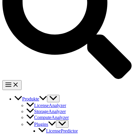
Produkte
LicenseAnalyzer
StorageAnalyzer
ComputeAnalyzer
Plugins
LicensePredictor