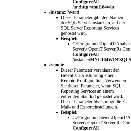
ConfigureAll
/uri
:http://mnl164win
/Instanz:[Wert]
Dieser Parameter gibt den Namen
der SQL Server-Instanz an, auf der
SQL Server Reporting Services
gehostet wird.
Beispiel:
C:\Programme\OpeniT\Analysi
Server\>OpeniT.Server.Rs.Con
ConfigureAll
/instance
:MNL164WIN\SQL
/remote
Dieser Parameter veranlasst den
Befehl zur Ausführung einer
Remote-Konfiguration. Verwenden
Sie diesen Parameter, wenn SQL
Reporting Services an einem
entfernten Standort gehostet wird.
Dieser Parameter überspringt die E-
Mail- und Exporteinstellungen.
Beispiel:
C:\Programmdateien\OpeniT\An
Server\>OpeniT.Server.Rs.Con
ConfigureAll