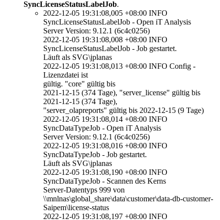
SyncLicenseStatusLabelJob
.
2022-12-05 19:31:08,005 +08:00 INFO
SyncLicenseStatusLabelJob - Open iT Analysis
Server Version: 9.12.1 (6c4c0256)
2022-12-05 19:31:08,008 +08:00 INFO
SyncLicenseStatusLabelJob - Job gestartet.
Läuft als SVG\jplanas
2022-12-05 19:31:08,013 +08:00 INFO Config -
Lizenzdatei ist
gültig. "core" gültig bis
2021-12-15 (374 Tage), "server_license" gültig bis
2021-12-15 (374 Tage),
"server_olapreports" gültig bis 2022-12-15 (9 Tage)
2022-12-05 19:31:08,014 +08:00 INFO
SyncDataTypeJob - Open iT Analysis
Server Version: 9.12.1 (6c4c0256)
2022-12-05 19:31:08,016 +08:00 INFO
SyncDataTypeJob - Job gestartet.
Läuft als SVG\jplanas
2022-12-05 19:31:08,190 +08:00 INFO
SyncDataTypeJob - Scannen des Kerns
Server-Datentyps 999 von
\\mnlnas\global_share\data\customer\data-db-customer-
Saipem\license-status
2022-12-05 19:31:08,197 +08:00 INFO