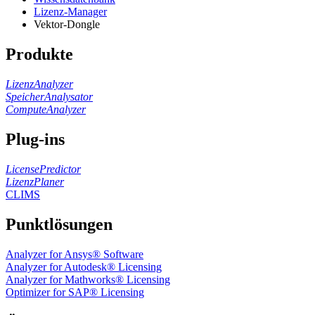
Lizenz-Manager
Vektor-Dongle
Produkte
LizenzAnalyzer
SpeicherAnalysator
ComputeAnalyzer
Plug-ins
LicensePredictor
LizenzPlaner
CLIMS
Punktlösungen
Analyzer for Ansys® Software
Analyzer for Autodesk® Licensing
Analyzer for Mathworks® Licensing
Optimizer for SAP® Licensing