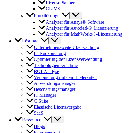
LicensePlanner
CLIMS
Punktlösungen
Analyzer für Ansys®-Software
Analyzer für Autodesk®-Lizenzierung
Analyzer für MathWorks®-Lizenzierung
Lösungen
Unternehmensweite Überwachung
IT-Rückbuchung
Optimierung der Lizenzverwendung
Technologieübernahme
ROI-Analyse
Verhandlung mit dem Lieferanten
Anwendungsmanager
Beschaffungsmanager
IT-Manager
C-Suite
Elastische Lizenzvergabe
SaaS
Ressourcen
Blogs
Kundenerfolg