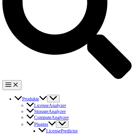
Produkte
LicenseAnalyzer
StorageAnalyzer
ComputeAnalyzer
Plugins
LicensePredictor