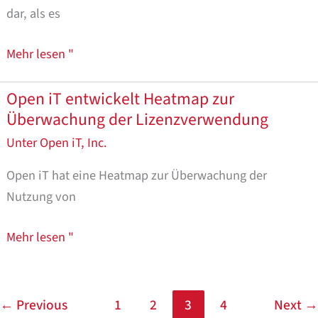
für
dar, als es
6
Lizenzmanager
Mehr lesen "
Open iT entwickelt Heatmap zur
Open
Überwachung der Lizenzverwendung
iT
entwickelt
Unter
Open iT, Inc.
Heatmap
Open iT hat eine Heatmap zur Überwachung der
zur
Nutzung von
Überwachung
der
Mehr lesen "
Lizenznutzung
←
Previous
1
2
3
4
Next
→