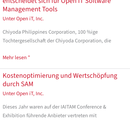
entscheidet sich für Open iT Software
für
Management Tools
Open
Unter
Open iT, Inc.
iT
Software
Chiyoda Philippines Corporation, 100 %ige
Management
Tochtergesellschaft der Chiyoda Corporation, die
Tools
Mehr lesen "
Kostenoptimierung und Wertschöpfung
Kostenoptimierung
durch SAM
und
Wertschöpfung
Unter
Open iT, Inc.
durch
Dieses Jahr waren auf der IAITAM Conference &
SAM
Exhibition führende Anbieter vertreten mit