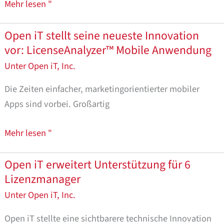
Mehr lesen "
Open iT stellt seine neueste Innovation
Open
vor: LicenseAnalyzer™ Mobile Anwendung
iT
stellt
Unter
Open iT, Inc.
seine
Die Zeiten einfacher, marketingorientierter mobiler
neueste
Apps sind vorbei. Großartig
Innovation
vor:
Mehr lesen "
LicenseAnalyzer™
Mobile
Open iT erweitert Unterstützung für 6
Open
Application
Lizenzmanager
iT
ergänzt
Unter
Open iT, Inc.
Unterstützung
Open iT stellte eine sichtbarere technische Innovation