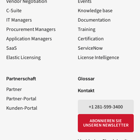
Vendor Negotiation
Events
C-Suite
Knowledge base
IT Managers
Documentation
Procurement Managers
Training
Application Managers
Certification
SaaS
ServiceNow
Elastic Licensing
License Intelligence
LinkedIn
YouTube
Facebook
X
Partnerschaft
Glossar
Partner
Kontakt
Partner-Portal
+1 281-599-3400
Kunden-Portal
ABONNIEREN SIE
UNSEREN NEWSLETTER