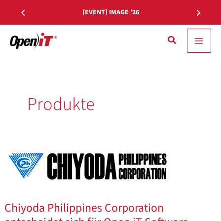
Zum
[EVENT] IMAGE ’26
Inhalt
springen
Suche
Produkte
Chiyoda
Philippines
Corporation
entscheidet
Chiyoda Philippines Corporation
sich