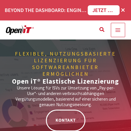
Zum
×
BEYOND THE DASHBOARD: ENGINEERING SOFTWARE IN SERVICENOW WEBINAR
JETZT REGISTRIEREN
Inhalt
springen
Suche
FLEXIBLE, NUTZUNGSBASIERTE
LIZENZIERUNG FÜR
SOFTWAREANBIETER
ERMÖGLICHEN
Open iT® Elastische Lizenzierung
Unsere Lösung für ISVs zur Umsetzung von „Pay-per-
Use“- und anderen verbrauchsabhängigen
Vergütungsmodellen, basierend auf einer sicheren und
genauen Nutzungsmessung.
KONTAKT