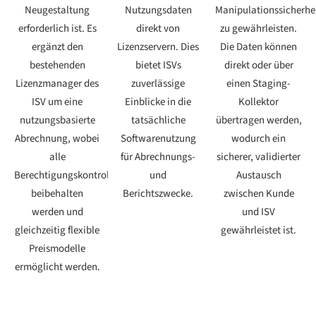
Neugestaltung
Nutzungsdaten
Manipulationssicherhe
erforderlich ist. Es
direkt von
zu gewährleisten.
ergänzt den
Lizenzservern. Dies
Die Daten können
bestehenden
bietet ISVs
direkt oder über
Lizenzmanager des
zuverlässige
einen Staging-
ISV um eine
Einblicke in die
Kollektor
nutzungsbasierte
tatsächliche
übertragen werden,
Abrechnung, wobei
Softwarenutzung
wodurch ein
alle
für Abrechnungs-
sicherer, validierter
Berechtigungskontrollen
und
Austausch
beibehalten
Berichtszwecke.
zwischen Kunde
werden und
und ISV
gleichzeitig flexible
gewährleistet ist.
Preismodelle
ermöglicht werden.