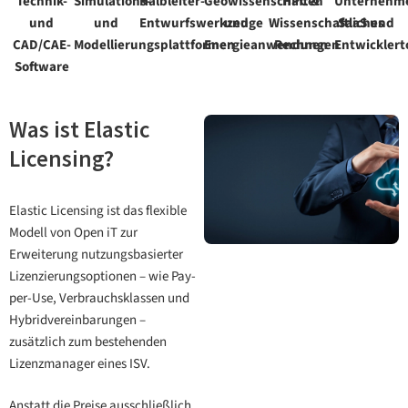
Technik-
Simulations-
Halbleiter-
Geowissenschaften
HPC &
Unternehm
und
und
Entwurfswerkzeuge
und
Wissenschaftliches
SaaS und
CAD/CAE-
Modellierungsplattformen
Energieanwendungen
Rechnen
Entwicklert
Software
Was ist Elastic
Licensing?
Elastic Licensing ist das flexible
Modell von Open iT zur
Erweiterung nutzungsbasierter
Lizenzierungsoptionen – wie Pay-
per-Use, Verbrauchsklassen und
Hybridvereinbarungen –
zusätzlich zum bestehenden
Lizenzmanager eines ISV.
Anstatt die Preise ausschließlich