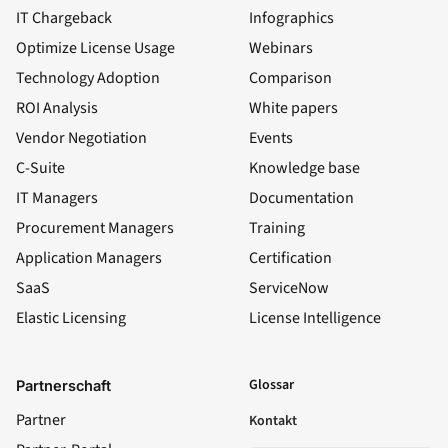
IT Chargeback
Infographics
Optimize License Usage
Webinars
Technology Adoption
Comparison
ROI Analysis
White papers
Vendor Negotiation
Events
C-Suite
Knowledge base
IT Managers
Documentation
Procurement Managers
Training
Application Managers
Certification
SaaS
ServiceNow
Elastic Licensing
License Intelligence
LinkedIn
YouTube
Facebook
X
Glossar
Partnerschaft
Partner
Kontakt