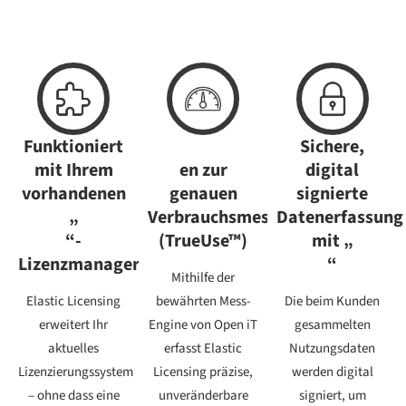
Funktioniert
Sichere,
mit Ihrem
en zur
digital
vorhandenen
genauen
signierte
„
Verbrauchsmessung
Datenerfassung
“-
(TrueUse™)
mit „
Lizenzmanager
“
Mithilfe der
Elastic Licensing
bewährten Mess-
Die beim Kunden
erweitert Ihr
Engine von Open iT
gesammelten
aktuelles
erfasst Elastic
Nutzungsdaten
Lizenzierungssystem
Licensing präzise,
werden digital
– ohne dass eine
unveränderbare
signiert, um