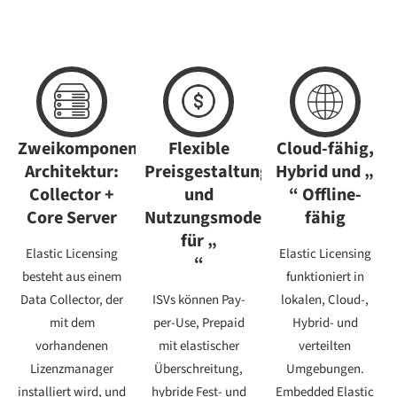
Zweikomponenten-
Flexible
Cloud-fähig,
Architektur:
Preisgestaltung
Hybrid und „
Collector +
und
“ Offline-
Core Server
Nutzungsmodelle
fähig
für „
Elastic Licensing
Elastic Licensing
“
besteht aus einem
funktioniert in
Data Collector, der
ISVs können Pay-
lokalen, Cloud-,
mit dem
per-Use, Prepaid
Hybrid- und
vorhandenen
mit elastischer
verteilten
Lizenzmanager
Überschreitung,
Umgebungen.
installiert wird, und
hybride Fest- und
Embedded Elastic