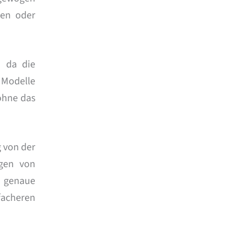
en oder
, da die
 Modelle
ohne das
 von der
gen von
n genaue
facheren