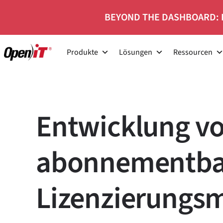
Zum
BEYOND THE DASHBOARD: 
Inhalt
springen
Produkte
Lösungen
Ressourcen
Entwicklung v
abonnementbas
Lizenzierungs