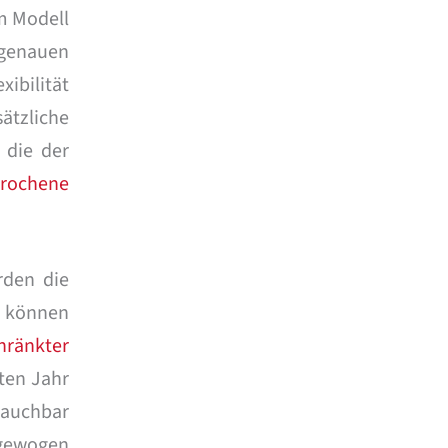
em Modell
 genauen
ibilität
ätzliche
 die der
rochene
rden die
h können
hränkter
ten Jahr
rauchbar
bgewogen