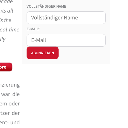
decade
VOLLSTÄNDIGER NAME
ts all
is the
real-time
E-MAIL*
lly
nzierung
war die
edem oder
tzer der
ent- und