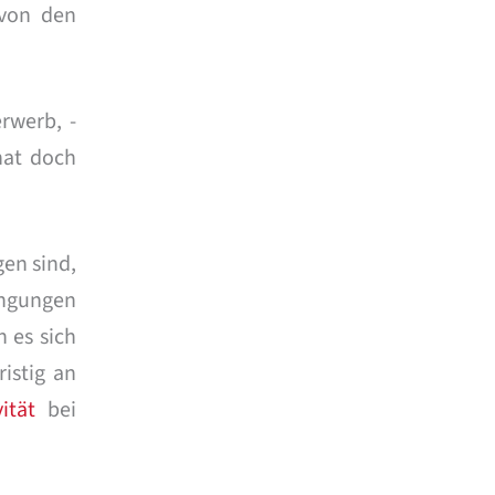
 von den
rwerb, -
hat doch
en sind,
ingungen
n es sich
istig an
ität
bei