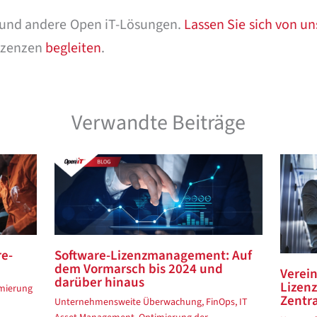
und andere Open iT-Lösungen.
Lassen Sie sich von un
lizenzen
begleiten
.
Verwandte Beiträge
re-
Software-Lizenzmanagement: Auf
dem Vormarsch bis 2024 und
Verei
darüber hinaus
Lizen
mierung
Zentra
Unternehmensweite Überwachung
,
FinOps
,
IT