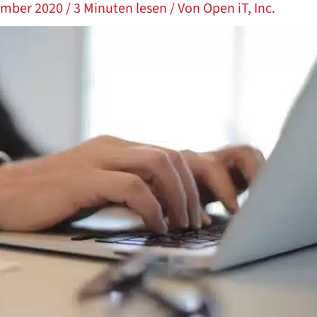
ember 2020
/
3 Minuten lesen
/ Von
Open iT, Inc.