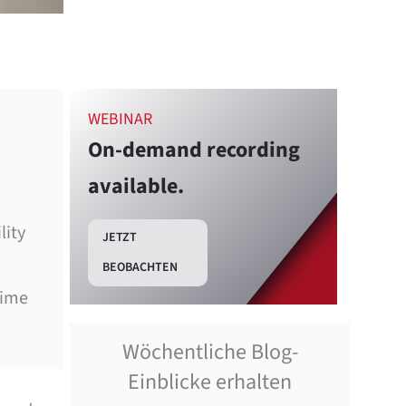
WEBINAR
On-demand recording
available.
lity
JETZT
BEOBACHTEN
time
Wöchentliche Blog-
Einblicke erhalten