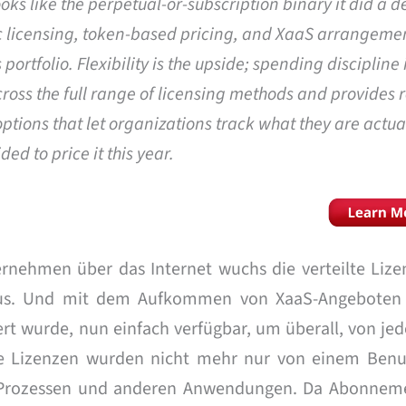
oks like the perpetual-or-subscription binary it did a 
ic licensing, token-based pricing, and XaaS arrangemen
rtfolio. Flexibility is the upside; spending discipline 
ross the full range of licensing methods and provides 
options that let organizations track what they are actua
d to price it this year.
nehmen über das Internet wuchs die verteilte Lize
aus. Und mit dem Aufkommen von XaaS-Angeboten 
iert wurde, nun einfach verfügbar, um überall, von j
Die Lizenzen wurden nicht mehr nur von einem Benu
 Prozessen und anderen Anwendungen. Da Abonnem