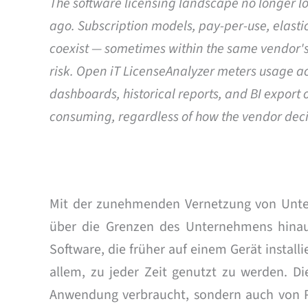
The software licensing landscape no longer lo
ago. Subscription models, pay-per-use, elast
coexist — sometimes within the same vendor's po
risk. Open iT LicenseAnalyzer meters usage ac
dashboards, historical reports, and BI export 
consuming, regardless of how the vendor decide
Mit der zunehmenden Vernetzung von Unter
über die Grenzen des Unternehmens hin
Software, die früher auf einem Gerät install
allem, zu jeder Zeit genutzt zu werden. 
Anwendung verbraucht, sondern auch von