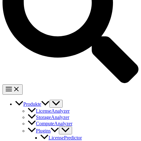
Produkte
LicenseAnalyzer
StorageAnalyzer
ComputeAnalyzer
Plugins
LicensePredictor