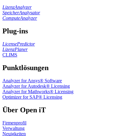
LizenzAnalyzer
SpeicherAnalysator
ComputeAnalyzer
Plug-ins
LicensePredictor
LizenzPlaner
CLIMS
Punktlösungen
Analyzer for Ansys® Software
Analyzer for Autodesk® Licensing
Analyzer for Mathworks® Licensing
Optimizer for SAP® Licensing
Über Open iT
Firmenprofil
Verwaltung
Neuigkeiten