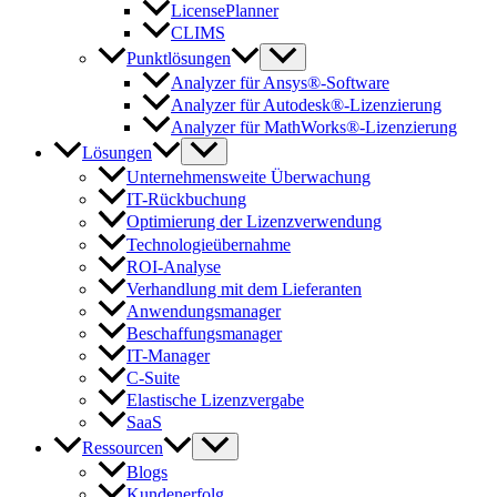
LicensePlanner
CLIMS
Punktlösungen
Analyzer für Ansys®-Software
Analyzer für Autodesk®-Lizenzierung
Analyzer für MathWorks®-Lizenzierung
Lösungen
Unternehmensweite Überwachung
IT-Rückbuchung
Optimierung der Lizenzverwendung
Technologieübernahme
ROI-Analyse
Verhandlung mit dem Lieferanten
Anwendungsmanager
Beschaffungsmanager
IT-Manager
C-Suite
Elastische Lizenzvergabe
SaaS
Ressourcen
Blogs
Kundenerfolg