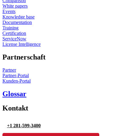
Comparison
White papers
Events
Knowledge base
Documentation
Training
Certification
ServiceNow
License Intelligence
Partnerschaft
Partner
Partner-Portal
Kunden-Portal
Glossar
Kontakt
+1 281-599-3400