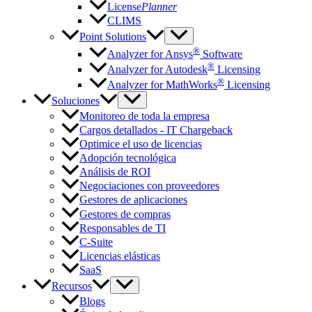
License
Planner
CLIMS
Point Solutions
®
Analyzer for Ansys
Software
®
Analyzer for Autodesk
Licensing
®
Analyzer for MathWorks
Licensing
Soluciones
Monitoreo de toda la empresa
Cargos detallados - IT Chargeback
Optimice el uso de licencias
Adopción tecnológica
Análisis de ROI
Negociaciones con proveedores
Gestores de aplicaciones
Gestores de compras
Responsables de TI
C-Suite
Licencias elásticas
SaaS
Recursos
Blogs