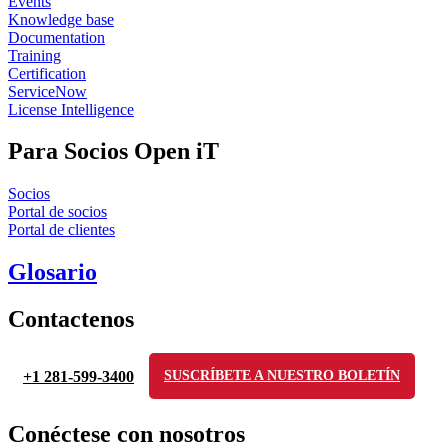
Events
Knowledge base
Documentation
Training
Certification
ServiceNow
License Intelligence
Para Socios Open iT
Socios
Portal de socios
Portal de clientes
Glosario
Contactenos
+1 281-599-3400
SUSCRÍBETE A NUESTRO BOLETÍN
Conéctese con nosotros