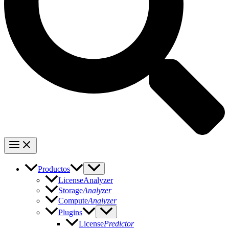
Productos
LicenseAnalyzer
Storage
Analyzer
Compute
Analyzer
Plugins
License
Predictor