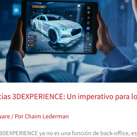
cias 3DEXPERIENCE: Un imperativo para lo
s
tware
/ Por
Chaim Lederman
s 3DEXPERIENCE ya no es una función de back-office, 