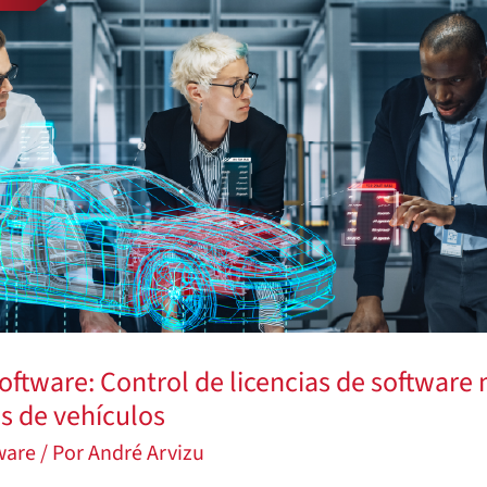
oftware: Control de licencias de software 
s de vehículos
tware
/ Por
André Arvizu