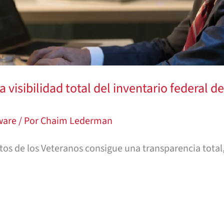
a visibilidad total del inventario federal de
tware
/ Por
Chaim Lederman
os de los Veteranos consigue una transparencia total