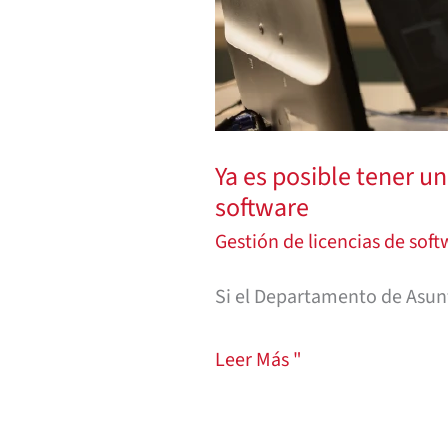
del
inventario
federal
de
licencias
Ya es posible tener un
de
software
software
Gestión de licencias de sof
Si el Departamento de Asunt
Leer Más "