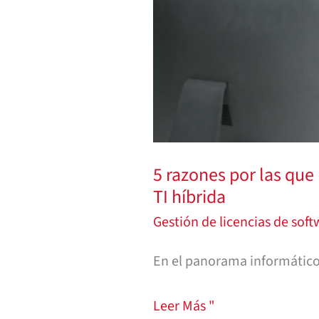
las
herramientas
de
gestión
de
activos
de
5 razones por las que 
software
TI híbrida
fallan
Gestión de licencias de sof
en
la
En el panorama informático 
TI
híbrida
Leer Más "