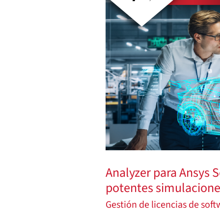
para
Ansys
Software:
Control
de
licencias
de
software
más
inteligente,
potentes
Analyzer para Ansys S
simulaciones
potentes simulacione
de
Gestión de licencias de sof
vehículos