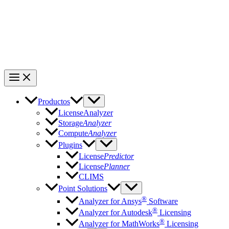
Productos
LicenseAnalyzer
Storage
Analyzer
Compute
Analyzer
Plugins
License
Predictor
License
Planner
CLIMS
Point Solutions
®
Analyzer for Ansys
Software
®
Analyzer for Autodesk
Licensing
®
Analyzer for MathWorks
Licensing