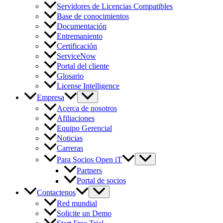
Servidores de Licencias Compatibles
Base de conocimientos
Documentación
Entremaniento
Certificación
ServiceNow
Portal del cliente
Glosario
License Intelligence
Empresa
Acerca de nosotros
Afiliaciones
Equipo Gerencial
Noticias
Carreras
Para Socios Open iT
Partners
Portal de socios
Contactenos
Red mundial
Solicite un Demo