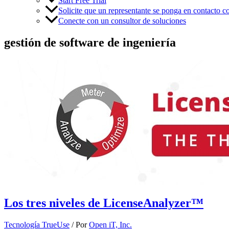
Start Free Trial
Solicite que un representante se ponga en contacto c
Conecte con un consultor de soluciones
gestión de software de ingeniería
Los tres niveles de LicenseAnalyzer™
Tecnología TrueUse
/ Por
Open iT, Inc.