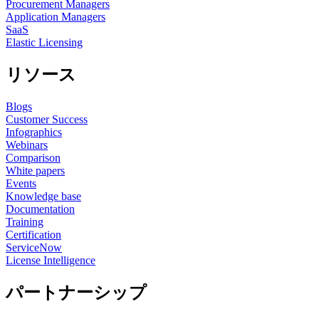
Procurement Managers
Application Managers
SaaS
Elastic Licensing
リソース
Blogs
Customer Success
Infographics
Webinars
Comparison
White papers
Events
Knowledge base
Documentation
Training
Certification
ServiceNow
License Intelligence
パートナーシップ