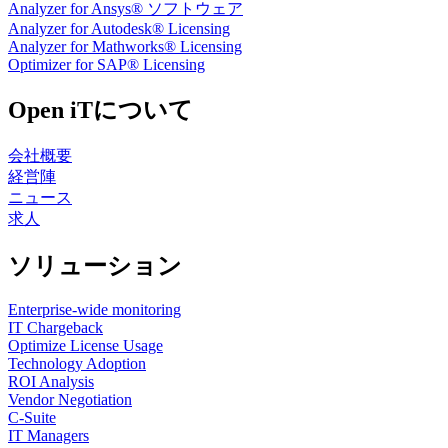
Analyzer for Ansys® ソフトウェア
Analyzer for Autodesk® Licensing
Analyzer for Mathworks® Licensing
Optimizer for SAP® Licensing
Open iTについて
会社概要
経営陣
ニュース
求人
ソリューション
Enterprise-wide monitoring
IT Chargeback
Optimize License Usage
Technology Adoption
ROI Analysis
Vendor Negotiation
C-Suite
IT Managers