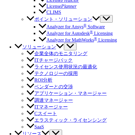
License
Predictor
License
Planner
CLIMS
ポイント・ソリューション
®
Analyzer for Ansys
Software
®
Analyzer for Autodesk
Licensing
®
Analyzer for MathWorks
Licensing
ソリューション
企業全体のモニタリング
ITチャージバック
ライセンス使用状況の最適化
テクノロジーの採用
ROI分析
ベンダーとの交渉
アプリケーション・マネージャー
調達マネージャー
ITマネージャー
Cスイート
エラスティック・ライセンシング
SaaS
リソース