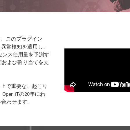
。このプラグイン
と異常検知を適用し、
センス使用量を予測す
画および割り当てを支
る上で重要な、起こり
en iTの20年にわ
み合わせます。