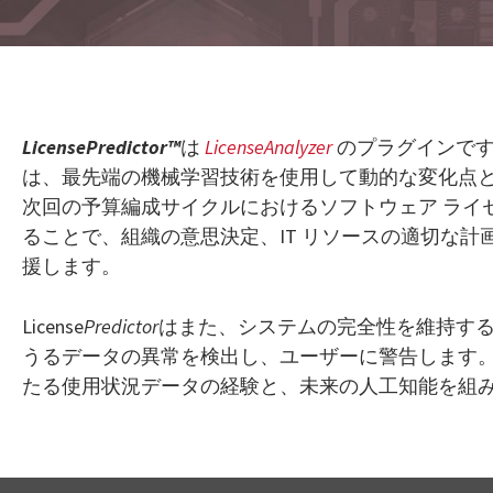
LicensePredictor™
は
LicenseAnalyzer
のプラグインです
は、最先端の機械学習技術を使用して動的な変化点
次回の予算編成サイクルにおけるソフトウェア ライ
ることで、組織の意思決定、IT リソースの適切な計
援します。
License
Predictor
はまた、システムの完全性を維持す
うるデータの異常を検出し、ユーザーに警告します。 Op
たる使用状況データの経験と、未来の人工知能を組