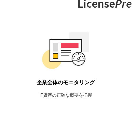
License
Pre
単一のポータルを使用して、すべて
のアプリケーションの使用状況をリ
アルタイムで確認できます。ライセ
ンスマネージャに関連付けられたア
プリケーションの正確な使用状況の
履歴を生成します。これらのデータ
を任意のBIツールにインポートする
ことで、より便利にご利用いただけ
ます。
企業全体のモニタリング
IT資産の正確な概要を把握
詳細はこちら