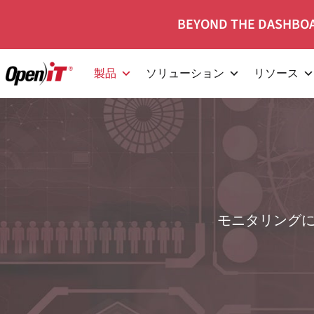
コ
BEYOND THE DASHBOA
ン
テ
製品
ソリューション
リソース
ン
ツ
へ
移
動
モニタリング