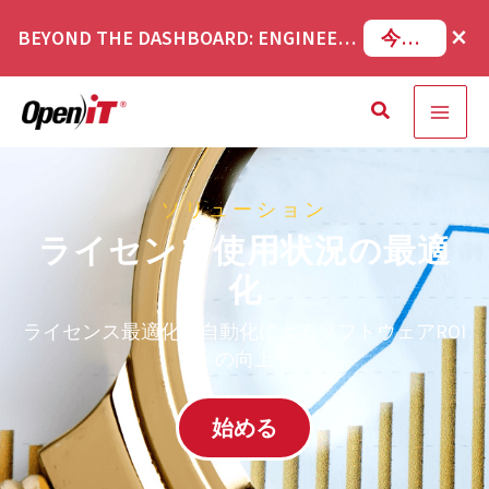
コ
×
BEYOND THE DASHBOARD: ENGINEERING SOFTWARE IN SERVICENOW WEBINAR
今すぐ登録
ン
テ
検
ン
索
ツ
へ
ソリューション
移
ライセンス使用状況の最適
動
化
ライセンス最適化の自動化によるソフトウェアROI
の向上
始める