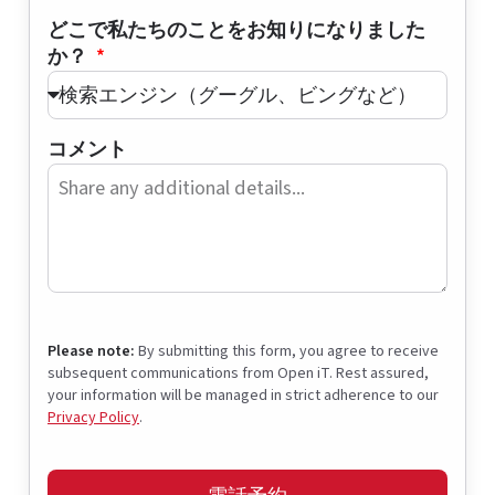
どこで私たちのことをお知りになりました
か？
コメント
Please note:
By submitting this form, you agree to receive
subsequent communications from Open iT. Rest assured,
your information will be managed in strict adherence to our
Privacy Policy
.