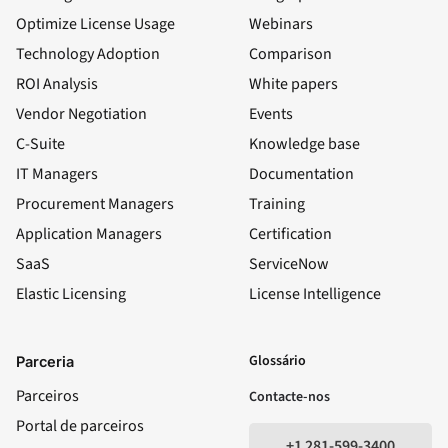
Optimize License Usage
Webinars
Technology Adoption
Comparison
ROI Analysis
White papers
Vendor Negotiation
Events
C-Suite
Knowledge base
IT Managers
Documentation
Procurement Managers
Training
Application Managers
Certification
SaaS
ServiceNow
Elastic Licensing
License Intelligence
LinkedIn
YouTube
Facebook
X
Glossário
Parceria
Parceiros
Contacte-nos
Portal de parceiros
+1 281-599-3400