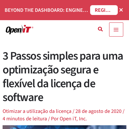
Saltar
×
BEYOND THE DASHBOARD: ENGINEERING SOFTWARE IN SERVICENOW WEBINAR
REGISTAR AGORA
para
o
Pesquisa
conteúdo
3 Passos simples para uma
optimização segura e
flexível da licença de
software
Otimizar a utilização da licença
/
28 de agosto de 2020
/
4 minutos de leitura
/ Por
Open iT, Inc.