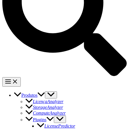
Produtos
LicençaAnalyzer
StorageAnalyzer
ComputeAnalyzer
Plugins
LicensePredictor