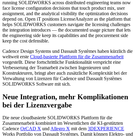
running SOLIDWORKS across distributed engineering teams now
face license configuration decisions that touch product mix, user
assignment, and the analytical visibility the optimization decisions
depend on. Open iT positions LicenseAnalyzer as the platform that
helps SOLIDWORKS customers navigate the licensing challenges
the integration introduces — the documented usage picture that lets
the engineering side keep its capabilities and the procurement side
keep the cost defensible.
Cadence Design Systems und Dassault Systèmes haben kürzlich die
weltweit erste
Cloud-basierte Plattform für die Zusammenarbeit
vorgestellt. Diese fortschrittliche Funktionalität verspricht eine
Verbesserung der Teamarbeit zwischen Ingenieuren und
Konstrukteuren, bringt aber auch zusätzliche Komplexität bei der
Verwaltung von Lizenzen für Cadence und Dassault Systèmes
SOLIDWORKS Software mit sich.
Neue Integration, mehr Komplikationen
bei der Lizenzvergabe
Die neue cloudbasierte SOLIDWORKS Plattform für die
Zusammenarbeit kombiniert im Wesentlichen die KI-gestützten
Cadence
OrCAD X
und
Allegro X
mit dem
3DEXPERIENCE
Works Portfolio von Dassault Systèmes. Damit können Elektro- und