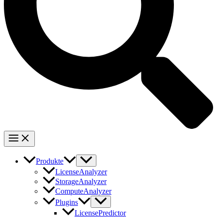
Produkte
LicenseAnalyzer
StorageAnalyzer
ComputeAnalyzer
Plugins
LicensePredictor