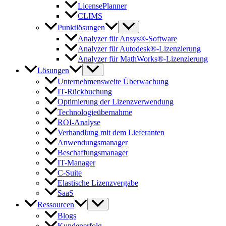
LicensePlanner
CLIMS
Punktlösungen
Analyzer für Ansys®-Software
Analyzer für Autodesk®-Lizenzierung
Analyzer für MathWorks®-Lizenzierung
Lösungen
Unternehmensweite Überwachung
IT-Rückbuchung
Optimierung der Lizenzverwendung
Technologieübernahme
ROI-Analyse
Verhandlung mit dem Lieferanten
Anwendungsmanager
Beschaffungsmanager
IT-Manager
C-Suite
Elastische Lizenzvergabe
SaaS
Ressourcen
Blogs
Kundenerfolg