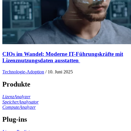
CIOs im Wandel: Moderne IT-Führungskräfte mit
Lizenznutzungsdaten ausstatten
Technologie-Adoption
/
10. Juni 2025
Produkte
LizenzAnalyzer
SpeicherAnalysator
ComputeAnalyzer
Plug-ins