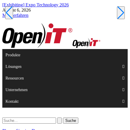
[Exhibiting] Expo Technology 2026
[
August 6, 2026
A
Mehr erfahren
M
Produkte
Lösungen
Ressourcen
Unternehmen
Kontakt