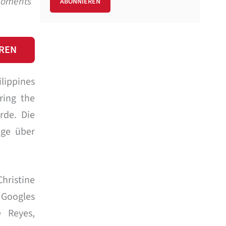
 moments
REN
lippines
ring the
rde. Die
äge über
hristine
 Googles
e Reyes,