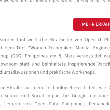
 for women and disadvantaged groups gets specific in
MEHR ERFAH
wurden fünf weibliche Mitarbeiter von Open iT Phi
it dem Titel "Women Techmakers Manila: Enginee
roup (GDG) Philippines am 8. März veranstaltet wu
owroom statt und beinhaltete inspirierende Vortr
Podiumsdiskussionen und praktische Workshops.
ngskräfte aus dem Technologiebereich teil, wie C
 Source und Social Impact bei Google, die über
, Leiterin von Open Data Philippines; Reinabell