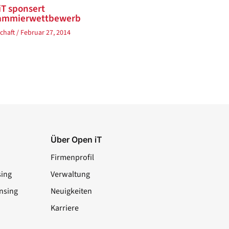
iT sponsert
ammierwettbewerb
chaft
/
Februar 27, 2014
Über Open iT
Firmenprofil
sing
Verwaltung
nsing
Neuigkeiten
Karriere
LinkedIn
YouTube
Facebook
X