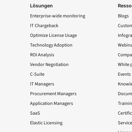
Lösungen
Resso
Enterprise-wide monitoring
Blogs
IT Chargeback
Custom
Optimize License Usage
Infogr
Technology Adoption
Webina
ROI Analysis
Compa
Vendor Negotiation
White 
C-Suite
Events
IT Managers
Knowle
Procurement Managers
Docume
Application Managers
Traini
SaaS
Certifi
Elastic Licensing
Servic