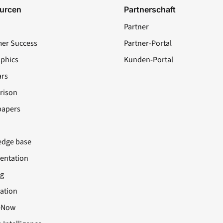
urcen
Partnerschaft
Partner
er Success
Partner-Portal
aphics
Kunden-Portal
rs
rison
papers
dge base
ntation
ng
cation
eNow