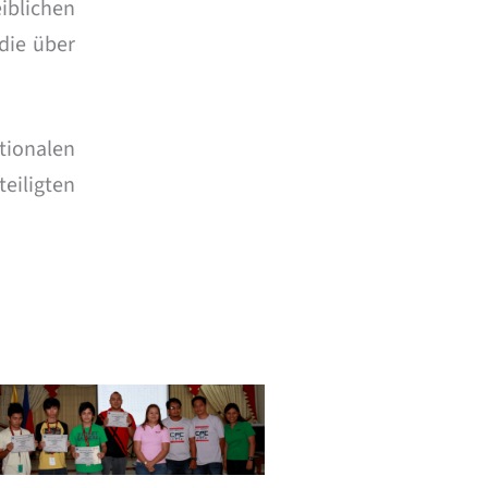
iblichen
die über
ationalen
eiligten