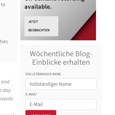
 to
available.
JETZT
BEOBACHTEN
ties
Wöchentliche Blog-
Einblicke erhalten
VOLLSTÄNDIGER NAME
, and
he day
E-MAIL*
events