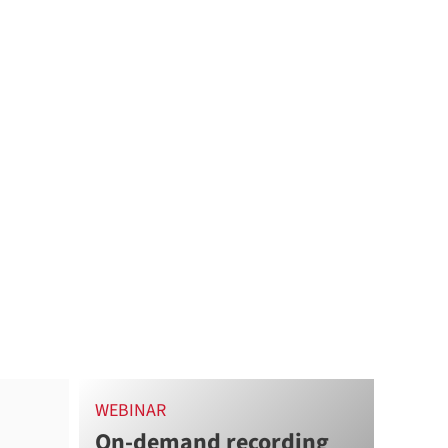
WEBINAR
On-demand recording