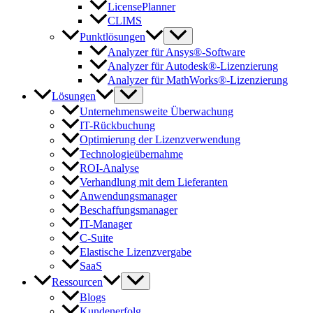
LicensePlanner
CLIMS
Punktlösungen
Analyzer für Ansys®-Software
Analyzer für Autodesk®-Lizenzierung
Analyzer für MathWorks®-Lizenzierung
Lösungen
Unternehmensweite Überwachung
IT-Rückbuchung
Optimierung der Lizenzverwendung
Technologieübernahme
ROI-Analyse
Verhandlung mit dem Lieferanten
Anwendungsmanager
Beschaffungsmanager
IT-Manager
C-Suite
Elastische Lizenzvergabe
SaaS
Ressourcen
Blogs
Kundenerfolg