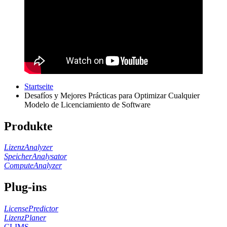
Startseite
Desafíos y Mejores Prácticas para Optimizar Cualquier
Modelo de Licenciamiento de Software
Produkte
LizenzAnalyzer
SpeicherAnalysator
ComputeAnalyzer
Plug-ins
LicensePredictor
LizenzPlaner
CLIMS