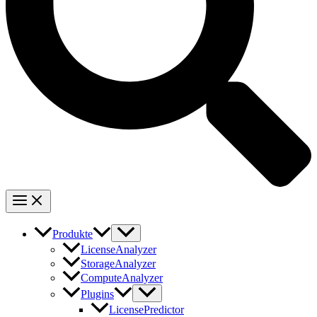
Produkte
LicenseAnalyzer
StorageAnalyzer
ComputeAnalyzer
Plugins
LicensePredictor