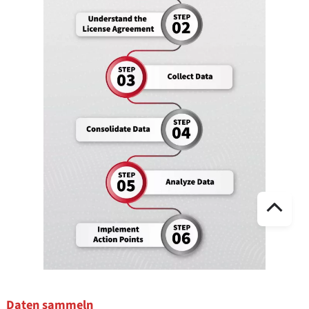
Nac
obe
blä
Daten sammeln