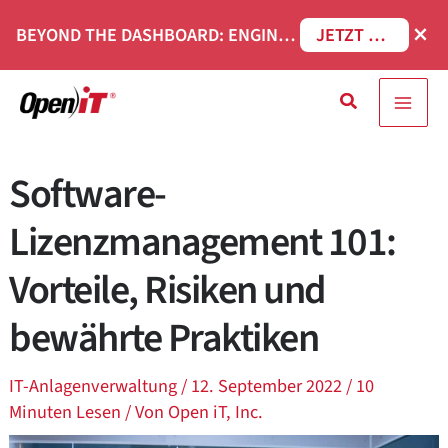
Zum
×
BEYOND THE DASHBOARD: ENGINEERING SOFTWARE IN SERVICENOW WEBINAR
JETZT REGISTRIEREN
Inhalt
springen
Suche
Software-
Lizenzmanagement 101:
Vorteile, Risiken und
bewährte Praktiken
IT-Anlagenverwaltung
/
12. September 2022
/
10
Minuten Lesen
/ Von
Open iT, Inc.