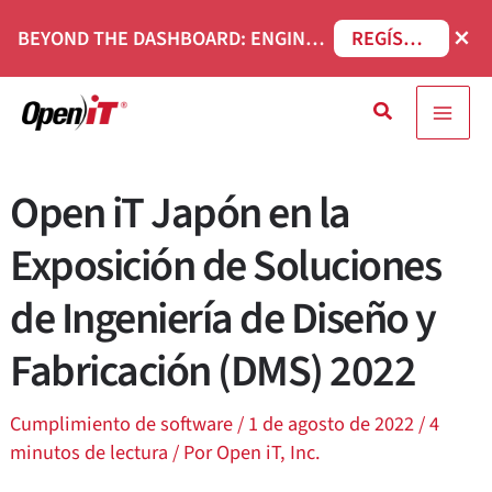
Ir
×
BEYOND THE DASHBOARD: ENGINEERING SOFTWARE IN SERVICENOW WEBINAR
REGÍSTRESE AHORA
al
contenido
Buscar
en
Open iT Japón en la
Exposición de Soluciones
de Ingeniería de Diseño y
Fabricación (DMS) 2022
Cumplimiento de software
/
1 de agosto de 2022
/
4
minutos de lectura
/ Por
Open iT, Inc.