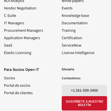
ROI Analysis
White papers
Vendor Negotiation
Events
C-Suite
Knowledge base
IT Managers
Documentation
Procurement Managers
Training
Application Managers
Certification
SaaS
ServiceNow
Elastic Licensing
License Intelligence
LinkedIn
YouTube
Facebook
X
Glosario
Para Socios Open iT
Socios
Contactenos
Portal de socios
+1 281-599-3400
Portal de clientes
SUSCRÍBETE A NUESTRO
BOLETÍN