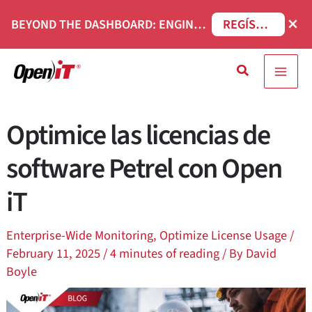
Ir
×
BEYOND THE DASHBOARD: ENGINEERING SOFTWARE IN SERVICENOW WEBINAR
REGÍSTRESE AHORA
al
contenido
Buscar
en
Optimice las licencias de
software Petrel con Open
iT
Enterprise-Wide Monitoring
,
Optimize License Usage
/
February 11, 2025
/
4 minutes of reading
/ By
David
Boyle