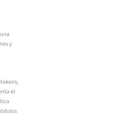
 una
nes y
 tokens,
nta el
tica
módulos