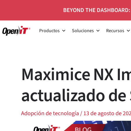
Ir
BEYOND THE DASHBOARD:
al
contenido
Productos
Soluciones
Recursos
Maximice NX Im
actualizado de
Adopción de tecnología
/
13 de agosto de 20