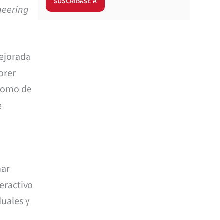
ineering
mejorada
orer
 como de
e
nar
eractivo
duales y