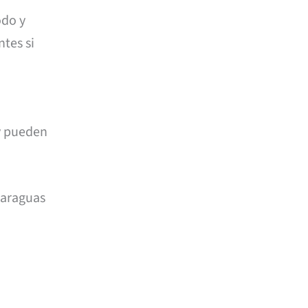
odo y
tes si
 y pueden
 paraguas