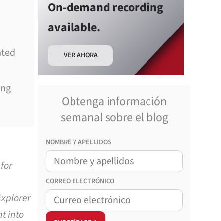
On-demand recording
available.
ated
VER AHORA
ing
Obtenga información
semanal sobre el blog
NOMBRE Y APELLIDOS
 for
CORREO
ELECTRÓNICO
Explorer
t into