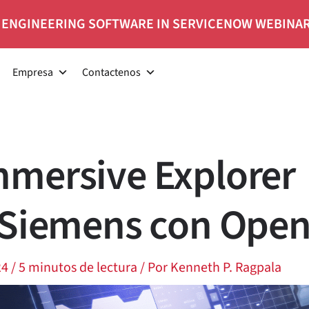
 ENGINEERING SOFTWARE IN SERVICENOW WEBINA
Empresa
Contactenos
mersive Explorer
 Siemens con Open
24
/
5 minutos de lectura
/ Por
Kenneth P. Ragpala