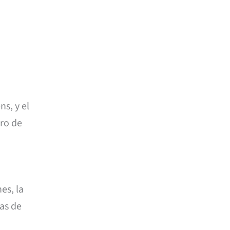
s, y el
ero de
es, la
gas de