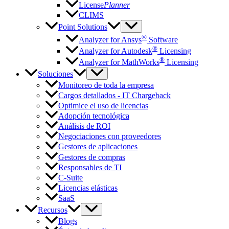
License
Planner
CLIMS
Point Solutions
®
Analyzer for Ansys
Software
®
Analyzer for Autodesk
Licensing
®
Analyzer for MathWorks
Licensing
Soluciones
Monitoreo de toda la empresa
Cargos detallados - IT Chargeback
Optimice el uso de licencias
Adopción tecnológica
Análisis de ROI
Negociaciones con proveedores
Gestores de aplicaciones
Gestores de compras
Responsables de TI
C-Suite
Licencias elásticas
SaaS
Recursos
Blogs