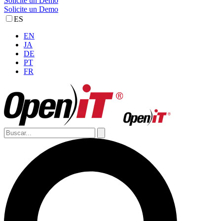
Solicite un Demo
Solicite un Demo
ES
EN
JA
DE
PT
FR