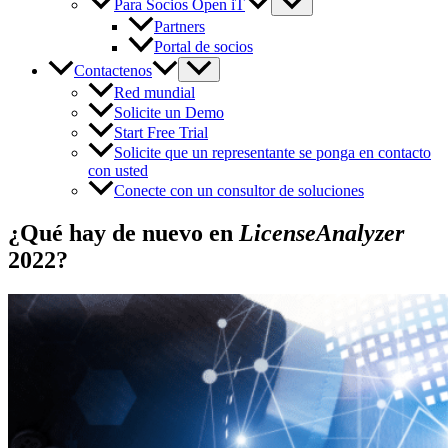
Para Socios Open iT
Partners
Portal de socios
Contactenos
Red mundial
Solicite un Demo
Start Free Trial
Solicite que un representante se ponga en contacto
con usted
Conecte con un consultor de soluciones
¿Qué hay de nuevo en
LicenseAnalyzer
2022?