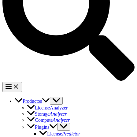
Productos
LicenseAnalyzer
Storage
Analyzer
Compute
Analyzer
Plugins
License
Predictor