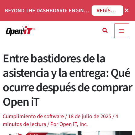
Ir
×
BEYOND THE DASHBOARD: ENGINEERING SOFTWARE IN SERVICENOW WEBINAR
REGÍSTRESE AHORA
al
contenido
Buscar
en
Entre bastidores de la
asistencia y la entrega: Qué
ocurre después de comprar
Open iT
Cumplimiento de software
/
18 de julio de 2025
/
4
minutos de lectura
/ Por
Open iT, Inc.