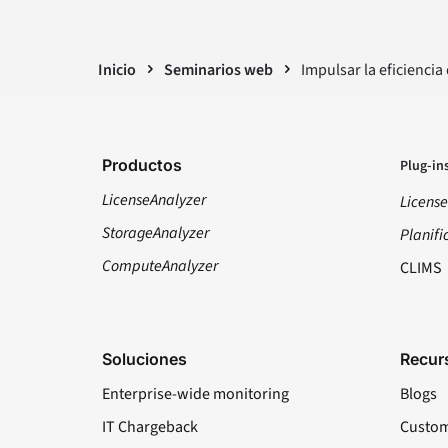
Inicio
Seminarios web
Impulsar la eficienci
Productos
Plug-in
LicenseAnalyzer
License
StorageAnalyzer
Planifi
ComputeAnalyzer
CLIMS
Soluciones
Recur
Enterprise-wide monitoring
Blogs
IT Chargeback
Custom