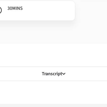
30
MINS
Transcript