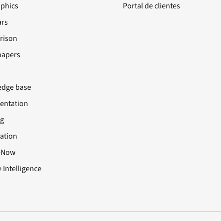
aphics
Portal de clientes
rs
rison
papers
dge base
ntation
ng
cation
eNow
 Intelligence