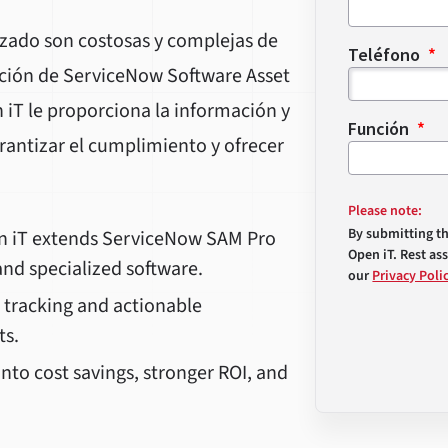
lizado son costosas y complejas de
Teléfono
ación de ServiceNow Software Asset
iT le proporciona la información y
Función
arantizar el cumplimiento y ofrecer
Please note:
By submitting t
 iT extends ServiceNow SAM Pro
Open iT. Rest as
and specialized software.
our
Privacy Poli
 tracking and actionable
ts.
nto cost savings, stronger ROI, and