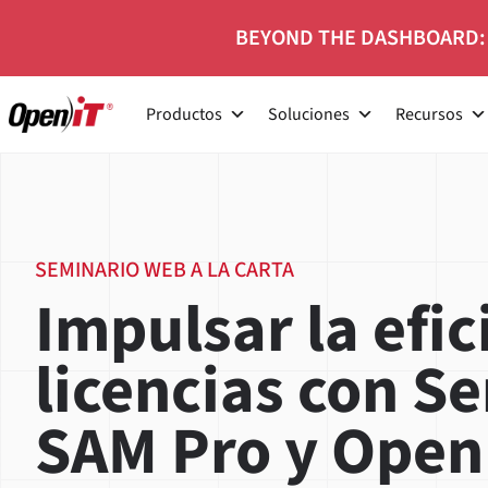
Ir
BEYOND THE DASHBOARD:
al
contenido
Productos
Soluciones
Recursos
SEMINARIO WEB A LA CARTA
Impulsar la efic
licencias con S
SAM Pro y Open