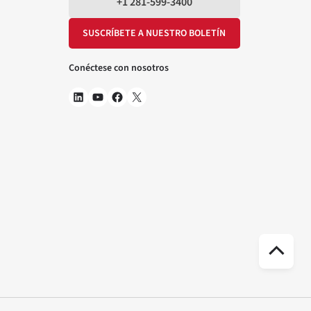
+1 281-599-3400
SUSCRÍBETE A NUESTRO BOLETÍN
Conéctese con nosotros
Ir
arr