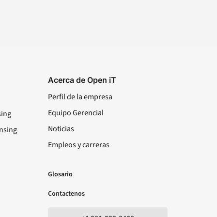
Acerca de Open iT
Perfil de la empresa
Equipo Gerencial
sing
Noticias
nsing
Empleos y carreras
LinkedIn
YouTube
Facebook
X
Glosario
Contactenos