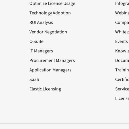
Optimize License Usage
Infogr
Technology Adoption
Webina
ROI Analysis
Compa
Vendor Negotiation
White 
C-Suite
Events
IT Managers
Knowle
Procurement Managers
Docume
Application Managers
Traini
SaaS
Certifi
Elastic Licensing
Servic
License