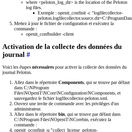
where <peloton_log_dir> is the location of the Peloton
log files.
Exemple : openit_confinit -c "logfilecollector-
peloton.logfilecollector.source.dir=C:\ProgramDat
Mettez à jour le fichier de configuration et exécutez la
commande :
openit_confbuilder -client
Activation de la collecte des données du
journal
#
Voici les étapes
nécessaires
pour activer la collecte des données du
journal Peloton.
Allez dans le répertoire
Components
, qui se trouve par défaut
dans C:\NProgram
Files\NOpeniT\NCore\NConfiguration\NComponents, et
sauvegardez le fichier logfilecollector-peloton.xml.
Ouvrez une invite de commande avec les privilèges d'un
administrateur.
Allez dans le répertoire
bin
, qui se trouve par défaut dans
C:\NProgram Files\NOpeniT\NCorebin, exécutez la
commande :
openit_oconfinit -u "collect_license_peloton-