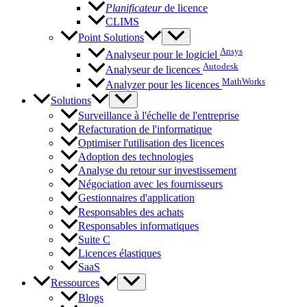
Planificateur
de licence
CLIMS
Point Solutions
Ansys
Analyseur pour le logiciel
Autodesk
Analyseur de licences
MathWorks
Analyzer pour les licences
Solutions
Surveillance à l'échelle de l'entreprise
Refacturation de l'informatique
Optimiser l'utilisation des licences
Adoption des technologies
Analyse du retour sur investissement
Négociation avec les fournisseurs
Gestionnaires d'application
Responsables des achats
Responsables informatiques
Suite C
Licences élastiques
SaaS
Ressources
Blogs