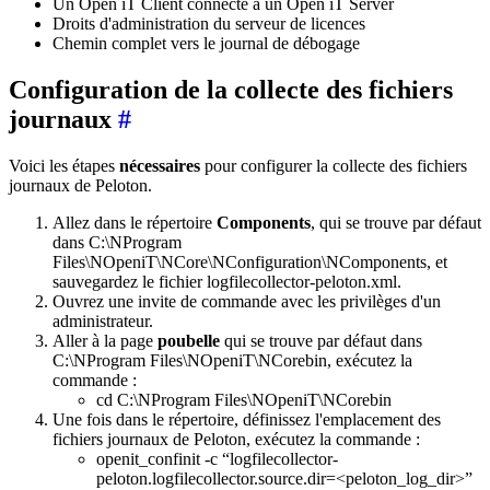
Un Open iT Client connecté à un Open iT Server
Droits d'administration du serveur de licences
Chemin complet vers le journal de débogage
Configuration de la collecte des fichiers
journaux
#
Voici les étapes
nécessaires
pour configurer la collecte des fichiers
journaux de Peloton.
Allez dans le répertoire
Components
, qui se trouve par défaut
dans C:\NProgram
Files\NOpeniT\NCore\NConfiguration\NComponents, et
sauvegardez le fichier logfilecollector-peloton.xml.
Ouvrez une invite de commande avec les privilèges d'un
administrateur.
Aller à la page
poubelle
qui se trouve par défaut dans
C:\NProgram Files\NOpeniT\NCorebin, exécutez la
commande :
cd C:\NProgram Files\NOpeniT\NCorebin
Une fois dans le répertoire, définissez l'emplacement des
fichiers journaux de Peloton, exécutez la commande :
openit_confinit -c “logfilecollector-
peloton.logfilecollector.source.dir=<peloton_log_dir>”