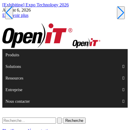
[Exhibiting] Expo Technology 2026
[
August 6, 2026
A
En savoir plus
E
Produits
Solutions
Ressources
Entreprise
Nous contacter