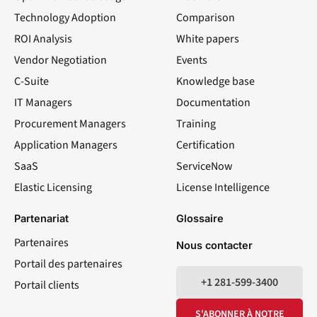
Technology Adoption
Comparison
ROI Analysis
White papers
Vendor Negotiation
Events
C-Suite
Knowledge base
IT Managers
Documentation
Procurement Managers
Training
Application Managers
Certification
SaaS
ServiceNow
Elastic Licensing
License Intelligence
LinkedIn
YouTube
Facebook
X
Partenariat
Glossaire
Partenaires
Nous contacter
Portail des partenaires
+1 281-599-3400
Portail clients
S'ABONNER À NOTRE