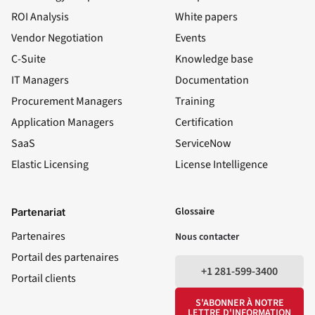
ROI Analysis
White papers
Vendor Negotiation
Events
C-Suite
Knowledge base
IT Managers
Documentation
Procurement Managers
Training
Application Managers
Certification
SaaS
ServiceNow
Elastic Licensing
License Intelligence
LinkedIn
YouTube
Facebook
X
Glossaire
Partenariat
Partenaires
Nous contacter
Portail des partenaires
+1 281-599-3400
Portail clients
S'ABONNER À NOTRE
LETTRE D'INFORMATION