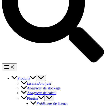
Produits
LicenseAnalyzer
Analyseur
de stockage
Analyseur
de calcul
Plugins
Prédicteur
de licence