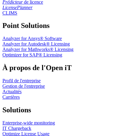
Prédicteur
de licence
LicensePlanner
CLIMS
Point Solutions
Analyzer for Ansys® Software
Analyzer for Autodesk® Licensing
Analyzer for Mathworks® Licensing
Optimizer for SAP® Licensing
À propos de l'Open iT
Profil de l'entreprise
Gestion de l'entreprise
Actualités
Carrières
Solutions
Enterprise-wide monitoring
IT Chargeback
Optimize License Usage