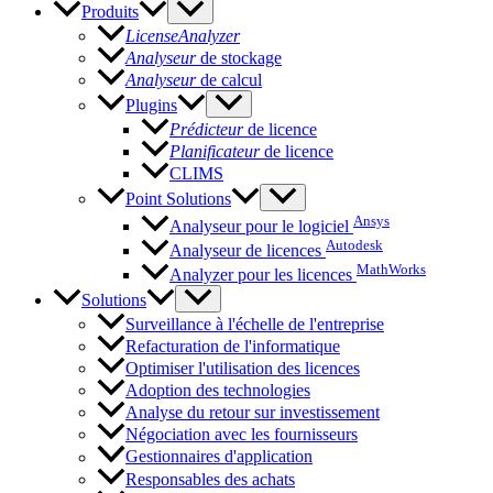
Produits
LicenseAnalyzer
Analyseur
de stockage
Analyseur
de calcul
Plugins
Prédicteur
de licence
Planificateur
de licence
CLIMS
Point Solutions
Ansys
Analyseur pour le logiciel
Autodesk
Analyseur de licences
MathWorks
Analyzer pour les licences
Solutions
Surveillance à l'échelle de l'entreprise
Refacturation de l'informatique
Optimiser l'utilisation des licences
Adoption des technologies
Analyse du retour sur investissement
Négociation avec les fournisseurs
Gestionnaires d'application
Responsables des achats