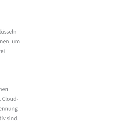
lüsseln
nnen, um
rei
enen
, Cloud-
kennung
iv sind.