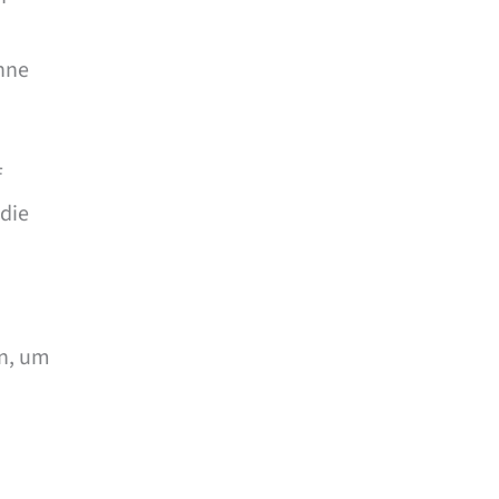
ohne
f
 die
n, um