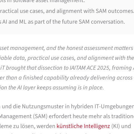
ools in software asset management.
practical use cases, and alignment with SAM outcomes
 AI and ML as part of the future SAM conversation.
 asset management, and the honest assessment matter
iable data, practical use cases, and alignment with th
T brought that dissection to IAITAM ACE 2025, framing 
er than a finished capability already delivering across
ion the AI layer keeps assuming is in place.
n und die Nutzungsmuster in hybriden IT-Umgebunge
t Management (SAM) erfordert heute mehr als tradition
bleme zu lösen, werden
künstliche Intelligenz
(KI) und