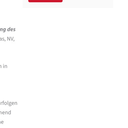
ng des
as, NV,
n in
rfolgen
mend
ne