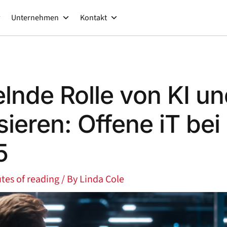
Unternehmen
Kontakt
elnde Rolle von KI u
ieren: Offene iT bei
5
tes of reading
/ By
Linda Cole