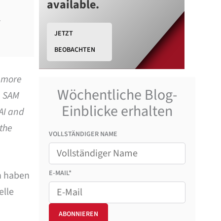
available.
.
JETZT
BEOBACHTEN
s more
Wöchentliche Blog-
e SAM
Einblicke erhalten
AI and
 the
VOLLSTÄNDIGER NAME
E-MAIL*
n haben
elle