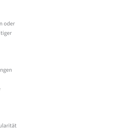
en oder
tiger
ungen
e
larität