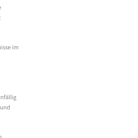
e
t
nisse im
nfällig
 und
n