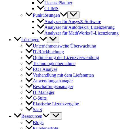
LicensePlanner
CLIMS
Punktlösungen
Analyzer für Ansys®-Software
Analyzer für Autodesk®-Lizenzierung
Analyzer für MathWorks®-Lizenzierung
Lösungen
Unternehmensweite Überwachung
IT-Rückbuchung
Optimierung der Lizenzverwendung
Technologieübernahme
ROI-Analyse
Verhandlung mit dem Lieferanten
Anwendungsmanager
Beschaffungsmanager
IT-Manager
C-Suite
Elastische Lizenzvergabe
SaaS
Ressourcen
Blogs
Kundenerfolg