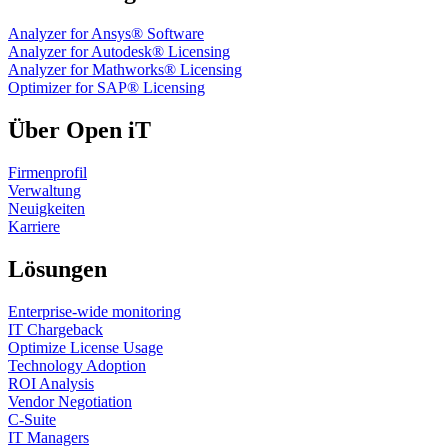
Analyzer for Ansys® Software
Analyzer for Autodesk® Licensing
Analyzer for Mathworks® Licensing
Optimizer for SAP® Licensing
Über Open iT
Firmenprofil
Verwaltung
Neuigkeiten
Karriere
Lösungen
Enterprise-wide monitoring
IT Chargeback
Optimize License Usage
Technology Adoption
ROI Analysis
Vendor Negotiation
C-Suite
IT Managers