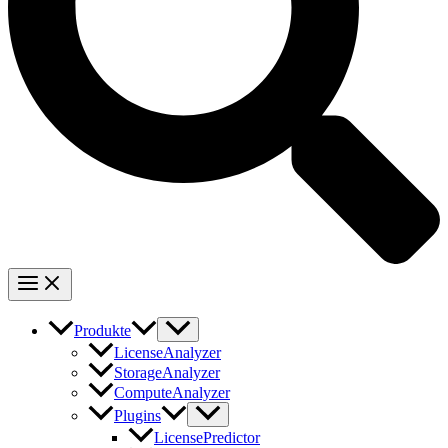
Produkte
LicenseAnalyzer
StorageAnalyzer
ComputeAnalyzer
Plugins
LicensePredictor