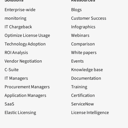
Enterprise-wide
Blogs
monitoring
Customer Success
IT Chargeback
Infographics
Optimize License Usage
Webinars
Technology Adoption
Comparison
ROI Analysis
White papers
Vendor Negotiation
Events
C-Suite
Knowledge base
IT Managers
Documentation
Procurement Managers
Training
Application Managers
Certification
SaaS
ServiceNow
Elastic Licensing
License Intelligence
LinkedIn
YouTube
Facebook
X