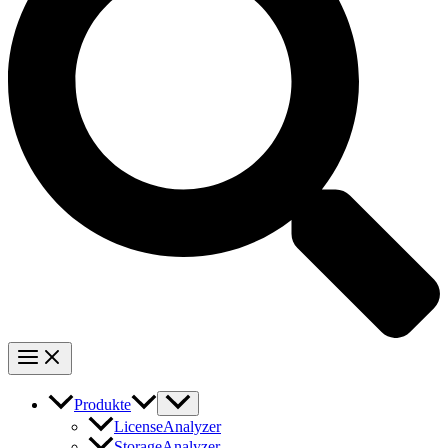
Produkte
LicenseAnalyzer
StorageAnalyzer