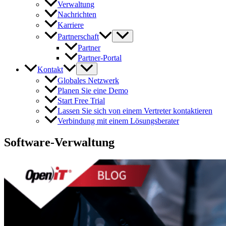
Verwaltung
Nachrichten
Karriere
Partnerschaft
Partner
Partner-Portal
Kontakt
Globales Netzwerk
Planen Sie eine Demo
Start Free Trial
Lassen Sie sich von einem Vertreter kontaktieren
Verbindung mit einem Lösungsberater
Software-Verwaltung