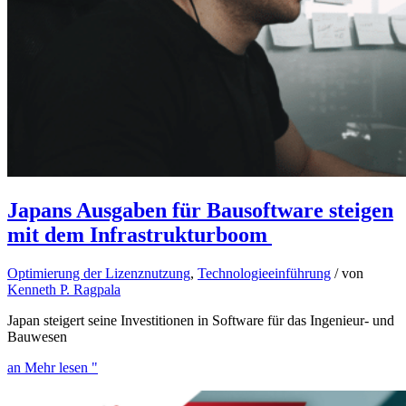
Japans Ausgaben für Bausoftware steigen
mit dem Infrastrukturboom
Optimierung der Lizenznutzung
,
Technologieeinführung
/ von
Kenneth P. Ragpala
Japan steigert seine Investitionen in Software für das Ingenieur- und
Bauwesen
an Mehr lesen "