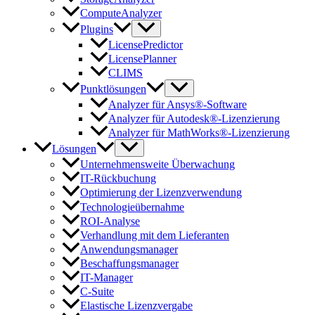
ComputeAnalyzer
Plugins
LicensePredictor
LicensePlanner
CLIMS
Punktlösungen
Analyzer für Ansys®-Software
Analyzer für Autodesk®-Lizenzierung
Analyzer für MathWorks®-Lizenzierung
Lösungen
Unternehmensweite Überwachung
IT-Rückbuchung
Optimierung der Lizenzverwendung
Technologieübernahme
ROI-Analyse
Verhandlung mit dem Lieferanten
Anwendungsmanager
Beschaffungsmanager
IT-Manager
C-Suite
Elastische Lizenzvergabe