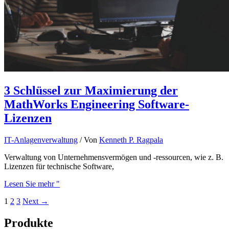
3 Schlüssel zur Maximierung der
MathWorks Engineering Software-
Lizenzen
IT-Anlagenverwaltung
/ Von
Kenneth P. Ragpala
Verwaltung von Unternehmensvermögen und -ressourcen, wie z. B.
Lizenzen für technische Software,
Lesen Sie mehr "
1
2
3
Next
→
Produkte