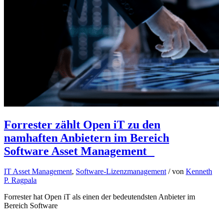
Forrester zählt Open iT zu den
namhaften Anbietern im Bereich
Software Asset Management
IT Asset Management
,
Software-Lizenzmanagement
/ von
Kenneth
P. Ragpala
Forrester hat Open iT als einen der bedeutendsten Anbieter im
Bereich Software