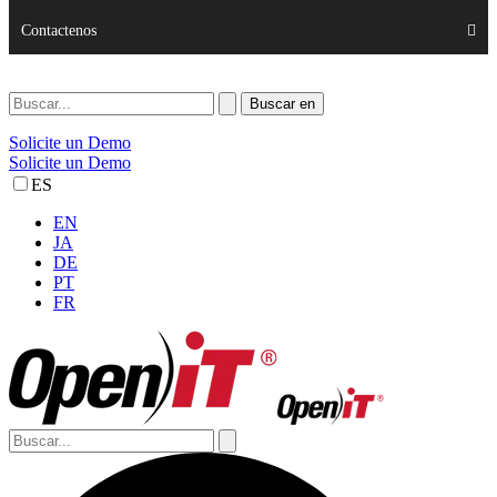
Contactenos
Solicite un Demo
Solicite un Demo
ES
EN
JA
DE
PT
FR