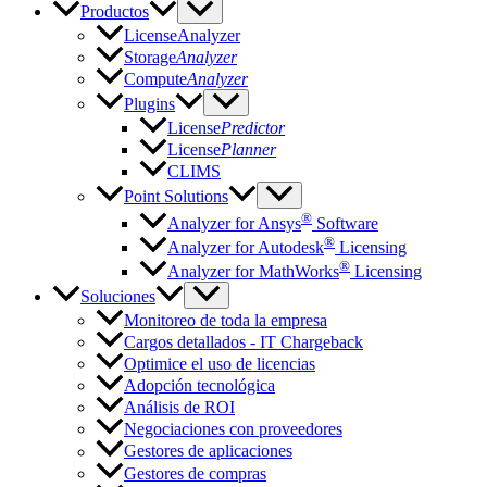
Productos
LicenseAnalyzer
Storage
Analyzer
Compute
Analyzer
Plugins
License
Predictor
License
Planner
CLIMS
Point Solutions
®
Analyzer for Ansys
Software
®
Analyzer for Autodesk
Licensing
®
Analyzer for MathWorks
Licensing
Soluciones
Monitoreo de toda la empresa
Cargos detallados - IT Chargeback
Optimice el uso de licencias
Adopción tecnológica
Análisis de ROI
Negociaciones con proveedores
Gestores de aplicaciones
Gestores de compras