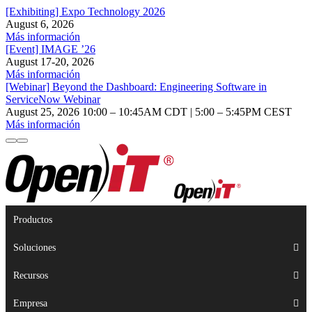
[Exhibiting] Expo Technology 2026
August 6, 2026
Más información
[Event] IMAGE ’26
August 17-20, 2026
Más información
[Webinar] Beyond the Dashboard: Engineering Software in
ServiceNow Webinar
August 25, 2026 10:00 – 10:45AM CDT | 5:00 – 5:45PM CEST
Más información
Productos
Soluciones
Recursos
Empresa