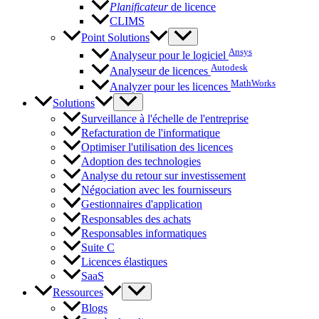
Planificateur
de licence
CLIMS
Point Solutions
Ansys
Analyseur pour le logiciel
Autodesk
Analyseur de licences
MathWorks
Analyzer pour les licences
Solutions
Surveillance à l'échelle de l'entreprise
Refacturation de l'informatique
Optimiser l'utilisation des licences
Adoption des technologies
Analyse du retour sur investissement
Négociation avec les fournisseurs
Gestionnaires d'application
Responsables des achats
Responsables informatiques
Suite C
Licences élastiques
SaaS
Ressources
Blogs