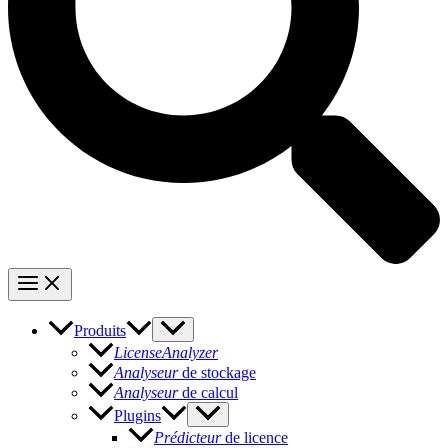
Produits
LicenseAnalyzer
Analyseur
de stockage
Analyseur
de calcul
Plugins
Prédicteur
de licence