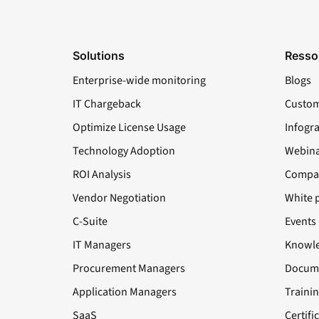
Solutions
Resso
Enterprise-wide monitoring
Blogs
IT Chargeback
Custom
Optimize License Usage
Infogr
Technology Adoption
Webina
ROI Analysis
Compa
Vendor Negotiation
White 
C-Suite
Events
IT Managers
Knowle
Procurement Managers
Docume
Application Managers
Traini
SaaS
Certifi