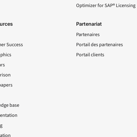
Optimizer for SAP® Licensing
urces
Partenariat
Partenaires
er Success
Portail des partenaires
aphics
Portail clients
rs
rison
papers
dge base
ntation
ng
cation