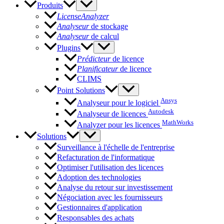
Produits
LicenseAnalyzer
Analyseur
de stockage
Analyseur
de calcul
Plugins
Prédicteur
de licence
Planificateur
de licence
CLIMS
Point Solutions
Ansys
Analyseur pour le logiciel
Autodesk
Analyseur de licences
MathWorks
Analyzer pour les licences
Solutions
Surveillance à l'échelle de l'entreprise
Refacturation de l'informatique
Optimiser l'utilisation des licences
Adoption des technologies
Analyse du retour sur investissement
Négociation avec les fournisseurs
Gestionnaires d'application
Responsables des achats